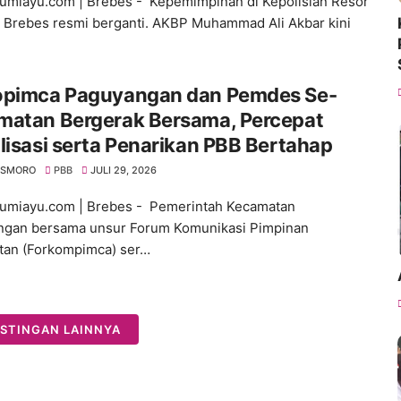
umiayu.com | Brebes - Kepemimpinan di Kepolisian Resor
) Brebes resmi berganti. AKBP Muhammad Ali Akbar kini
opimca Paguyangan dan Pemdes Se-
matan Bergerak Bersama, Percepat
lisasi serta Penarikan PBB Bertahap
SISMORO
PBB
JULI 29, 2026
umiayu.com | Brebes - Pemerintah Kecamatan
ngan bersama unsur Forum Komunikasi Pimpinan
an (Forkompimca) ser…
STINGAN LAINNYA