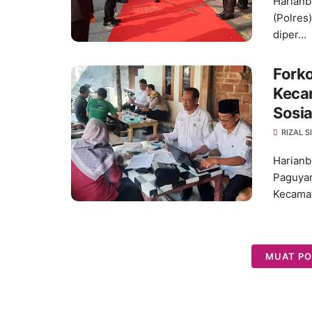
Harianb
(Polres
diper…
Fork
Keca
Sosia
RIZAL 
Harianb
Paguya
Kecamat
MUAT PO