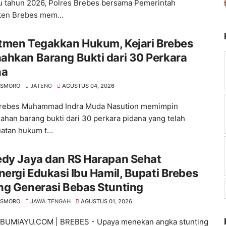
 tahun 2026, Polres Brebes bersama Pemerintah
ten Brebes mem…
tmen Tegakkan Hukum, Kejari Brebes
ahkan Barang Bukti dari 30 Perkara
na
SISMORO
JATENG
AGUSTUS 04, 2026
 Brebes Muhammad Indra Muda Nasution memimpin
han barang bukti dari 30 perkara pidana yang telah
uatan hukum t…
edy Jaya dan RS Harapan Sehat
nergi Edukasi Ibu Hamil, Bupati Brebes
ng Generasi Bebas Stunting
SISMORO
JAWA TENGAH
AGUSTUS 01, 2026
BUMIAYU.COM | BREBES - Upaya menekan angka stunting