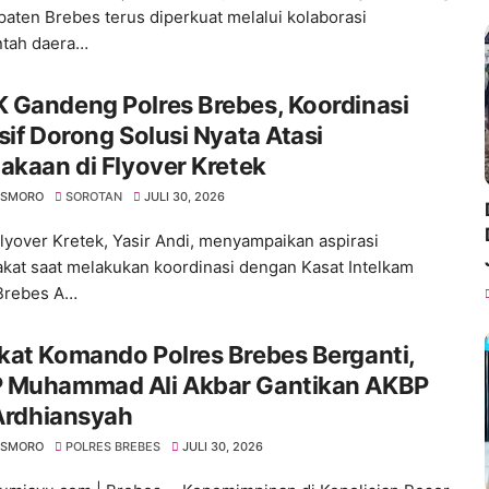
paten Brebes terus diperkuat melalui kolaborasi
ntah daera…
 Gandeng Polres Brebes, Koordinasi
sif Dorong Solusi Nyata Atasi
akaan di Flyover Kretek
SISMORO
SOROTAN
JULI 30, 2026
yover Kretek, Yasir Andi, menyampaikan aspirasi
kat saat melakukan koordinasi dengan Kasat Intelkam
Brebes A…
kat Komando Polres Brebes Berganti,
 Muhammad Ali Akbar Gantikan AKBP
 Ardhiansyah
SISMORO
POLRES BREBES
JULI 30, 2026