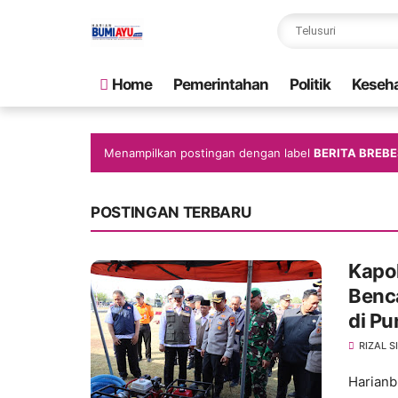
Home
Pemerintahan
Politik
Keseh
Menampilkan postingan dengan label
BERITA BREB
POSTINGAN TERBARU
Kapo
Benca
di P
RIZAL 
Harianb