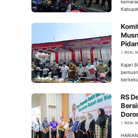
kemarau
Kabupa
Komi
Musn
Pida
RIZAL 
Kajari
pemusna
berkek
RS D
Bersi
Doro
RIZAL 
HARIAN