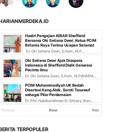
HARIANMERDEKA.ID
Hadiri Pengajian KIBAR Sheffield
Bersama Oki Setiana Dewi, Ketua PCIM
Britania Raya Terima Ucapan Selamat
Dr. Oki Setiana Dewi, S.Hum., M.P...
Oki Setiana Dewi Ajak Diaspora
Indonesia di Sheffield Didik Generasi
Pecinta Ilmu
Dr. Oki Setiana Dewi, S.Hum., M.PdHARIA...
PCIM Muhammadiyah UK Bedah
Disertasi Kang Abik, Soroti Tasawuf
sebagai Pilar Perdamaian
Dr. Phil. Habiburrahman El-Shirazy (Kan...
Previous
Home
Next
BERITA TERPOPULER