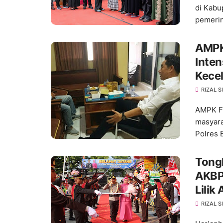
di Kabu
pemeri
AMPK
Inten
Kecel
RIZAL 
AMPK Fl
masyara
Polres 
Tong
AKBP
Lilik
RIZAL 