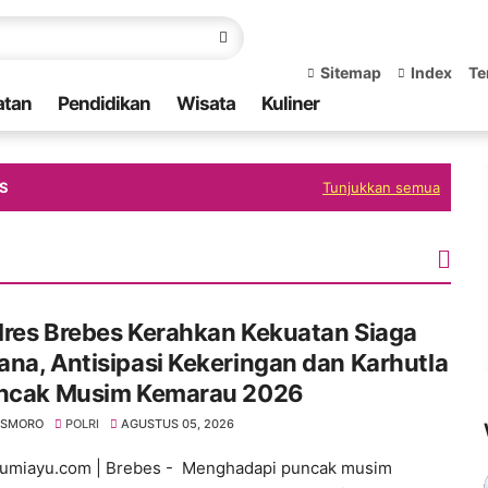
Sitemap
Index
Te
atan
Pendidikan
Wisata
Kuliner
ES
Tunjukkan semua
lres Brebes Kerahkan Kekuatan Siaga
na, Antisipasi Kekeringan dan Karhutla
uncak Musim Kemarau 2026
SISMORO
POLRI
AGUSTUS 05, 2026
umiayu.com | Brebes - Menghadapi puncak musim