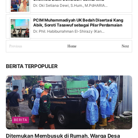
Dr. Oki Setiana Dewi, S.Hum., M.PdHARIA...
PCIM Muhammadiyah UK Bedah Disertasi Kang
Abik, Soroti Tasawuf sebagai Pilar Perdamaian
Dr. Phil. Habiburrahman El-Shirazy (Kan...
Previous
Home
Next
BERITA TERPOPULER
BERITA
Ditemukan Membusuk di Rumah, Warga Desa