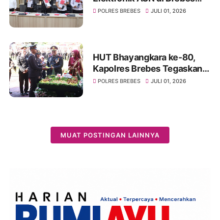
Terbongkar, Polisi Tetapkan
POLRES BREBES
JULI 01, 2026
9 Tersangka
HUT Bhayangkara ke-80,
Kapolres Brebes Tegaskan
Komitmen Polri Hadir
POLRES BREBES
JULI 01, 2026
Melayani Masyarakat
MUAT POSTINGAN LAINNYA