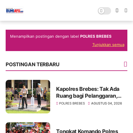
Menampilkan postingan dengan label
POLRES BREBES
Tunjukkan semua
POSTINGAN TERBARU
Kapolres Brebes: Tak Ada
Ruang bagi Pelanggaran,
Anggota Harus Peka Situasi
POLRES BREBES
AGUSTUS 04, 2026
Global
Tongkat Komando Polres