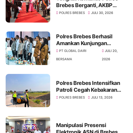
Brebes Berganti, AKBP
Muhammad Ali Akbar
POLRES BREBES
JULI 30, 2026
Gantikan AKBP Lilik
Ardhiansyah
Polres Brebes Berhasil
Amankan Kunjungan
Menteri Pertanian pada
PT GLOBAL DAIRI
JULI 20,
Ground Breaking PT Global
BERSAMA
2026
Dairi Bersama
Polres Brebes Intensifkan
Patroli Cegah Kebakaran
Lahan di Tol Brebes Barat,
POLRES BREBES
JULI 13, 2026
Petani Dilarang Bakar Jerami
Manipulasi Presensi
Elektronik ASN di Brebes