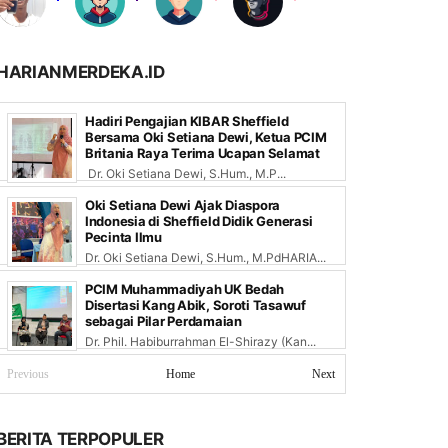
HARIANMERDEKA.ID
Hadiri Pengajian KIBAR Sheffield
Bersama Oki Setiana Dewi, Ketua PCIM
Britania Raya Terima Ucapan Selamat
Dr. Oki Setiana Dewi, S.Hum., M.P...
Oki Setiana Dewi Ajak Diaspora
Indonesia di Sheffield Didik Generasi
Pecinta Ilmu
Dr. Oki Setiana Dewi, S.Hum., M.PdHARIA...
PCIM Muhammadiyah UK Bedah
Disertasi Kang Abik, Soroti Tasawuf
sebagai Pilar Perdamaian
Dr. Phil. Habiburrahman El-Shirazy (Kan...
Previous
Home
Next
BERITA TERPOPULER