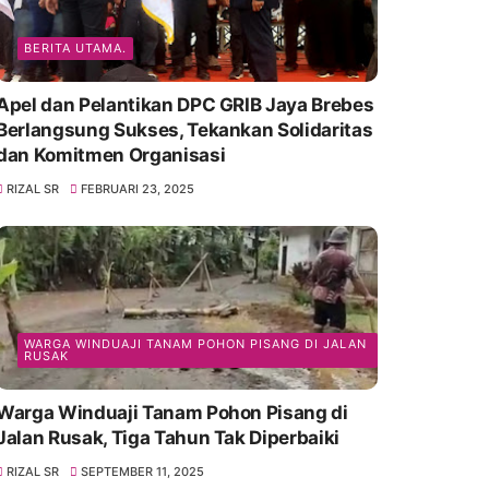
BERITA UTAMA.
Apel dan Pelantikan DPC GRIB Jaya Brebes
Berlangsung Sukses, Tekankan Solidaritas
dan Komitmen Organisasi
RIZAL SR
FEBRUARI 23, 2025
WARGA WINDUAJI TANAM POHON PISANG DI JALAN
RUSAK
Warga Winduaji Tanam Pohon Pisang di
Jalan Rusak, Tiga Tahun Tak Diperbaiki
RIZAL SR
SEPTEMBER 11, 2025