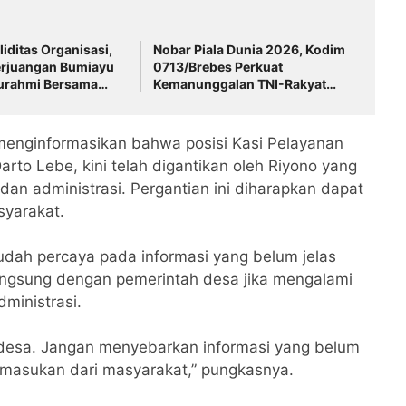
liditas Organisasi,
Nobar Piala Dunia 2026, Kodim
erjuangan Bumiayu
0713/Brebes Perkuat
turahmi Bersama
Kemanunggalan TNI-Rakyat
Ranting
dan Bangun Ruang Komunikasi
Sosial
enginformasikan bahwa posisi Kasi Pelayanan
to Lebe, kini telah digantikan oleh Riyono yang
an administrasi. Pergantian ini diharapkan dapat
syarakat.
dah percaya pada informasi yang belum jelas
angsung dengan pemerintah desa jika mengalami
ministrasi.
 desa. Jangan menyebarkan informasi yang belum
p masukan dari masyarakat,” pungkasnya.