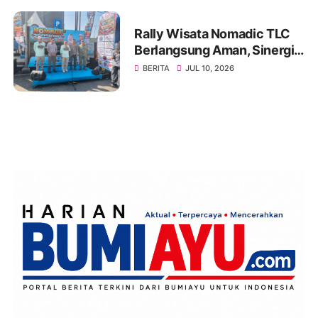
Rally Wisata Nomadic TLC
Berlangsung Aman, Sinergi
Polres Brebes dan Instansi
BERITA
JUL 10, 2026
Terkait Tuai Apresiasi