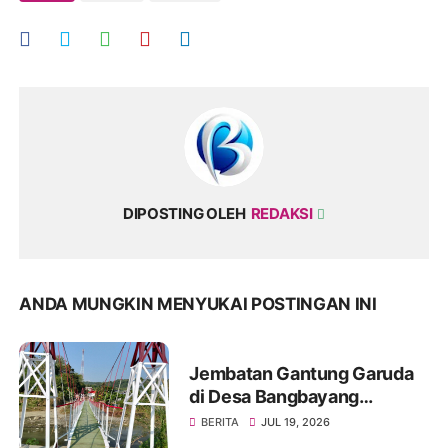
DIPOSTING OLEH
REDAKSI
ANDA MUNGKIN MENYUKAI POSTINGAN INI
Jembatan Gantung Garuda
di Desa Bangbayang
Rampung Dibangun, Simbol
BERITA
JUL 19, 2026
Nyata Kemanunggalan TNI