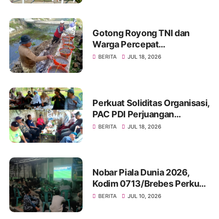
dan Rakyat
Gotong Royong TNI dan
Warga Percepat
Pembangunan Jembatan
BERITA
JUL 18, 2026
Beton Garuda di Desa
Karangbandung
Perkuat Soliditas Organisasi,
PAC PDI Perjuangan
Bumiayu Gelar Silaturahmi
BERITA
JUL 18, 2026
Bersama Pengurus Ranting
Nobar Piala Dunia 2026,
Kodim 0713/Brebes Perkuat
Kemanunggalan TNI-Rakyat
BERITA
JUL 10, 2026
dan Bangun Ruang
Komunikasi Sosial