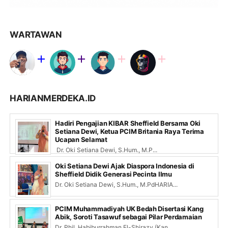
WARTAWAN
HARIANMERDEKA.ID
Hadiri Pengajian KIBAR Sheffield Bersama Oki
Setiana Dewi, Ketua PCIM Britania Raya Terima
Ucapan Selamat
Dr. Oki Setiana Dewi, S.Hum., M.P...
Oki Setiana Dewi Ajak Diaspora Indonesia di
Sheffield Didik Generasi Pecinta Ilmu
Dr. Oki Setiana Dewi, S.Hum., M.PdHARIA...
PCIM Muhammadiyah UK Bedah Disertasi Kang
Abik, Soroti Tasawuf sebagai Pilar Perdamaian
Dr. Phil. Habiburrahman El-Shirazy (Kan...