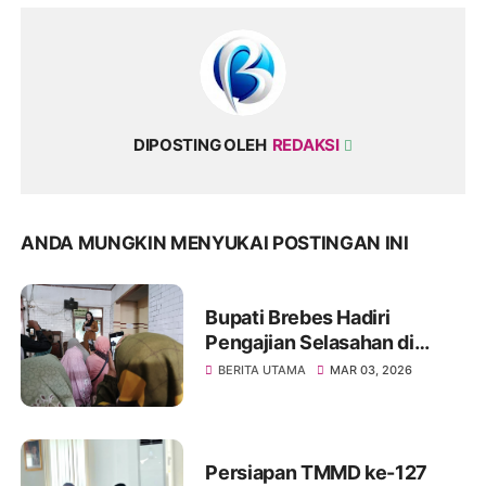
DIPOSTING OLEH
REDAKSI
ANDA MUNGKIN MENYUKAI POSTINGAN INI
Bupati Brebes Hadiri
Pengajian Selasahan di
Ponpes Al Hikmah 1,
BERITA UTAMA
MAR 03, 2026
Salurkan 1.000 Paket Beras
untuk Warga
Persiapan TMMD ke-127