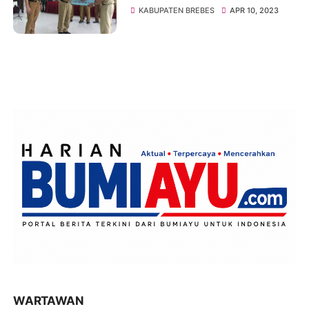
Peduli Donasi Telor
KABUPATEN BREBES
APR 10, 2023
WARTAWAN