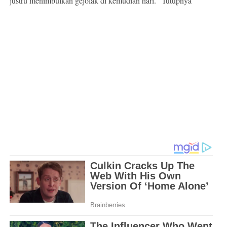
justru menimbulkan gejolak di kemudian hari." Tutupnya