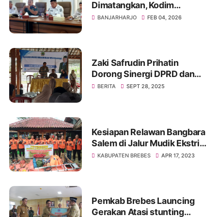
Dimatangkan, Kodim
0713/Brebes Libatkan
BANJARHARJO
FEB 04, 2026
Seluruh Instansi Terkait
Zaki Safrudin Prihatin
Dorong Sinergi DPRD dan
Pemda, Fokus 70 Persen
BERITA
SEPT 28, 2025
Pokir untuk Infrastruktur
Brebes
Kesiapan Relawan Bangbara
Salem di Jalur Mudik Ekstrim
Gunung Lio
KABUPATEN BREBES
APR 17, 2023
Pemkab Brebes Launcing
Gerakan Atasi stunting