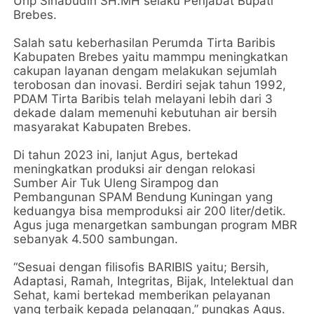
Urip Sihabudin SH.MH selaku Penjabat Bupati
Brebes.
Salah satu keberhasilan Perumda Tirta Baribis
Kabupaten Brebes yaitu mammpu meningkatkan
cakupan layanan dengam melakukan sejumlah
terobosan dan inovasi. Berdiri sejak tahun 1992,
PDAM Tirta Baribis telah melayani lebih dari 3
dekade dalam memenuhi kebutuhan air bersih
masyarakat Kabupaten Brebes.
Di tahun 2023 ini, lanjut Agus, bertekad
meningkatkan produksi air dengan relokasi
Sumber Air Tuk Uleng Sirampog dan
Pembangunan SPAM Bendung Kuningan yang
keduangya bisa memproduksi air 200 liter/detik.
Agus juga menargetkan sambungan program MBR
sebanyak 4.500 sambungan.
“Sesuai dengan filisofis BARIBIS yaitu; Bersih,
Adaptasi, Ramah, Integritas, Bijak, Intelektual dan
Sehat, kami bertekad memberikan pelayanan
yang terbaik kepada pelanggan,” pungkas Agus.