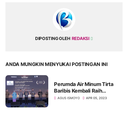
DIPOSTING OLEH
REDAKSI
ANDA MUNGKIN MENYUKAI POSTINGAN INI
Perumda Air Minum Tirta
Baribis Kembali Raih
Penghargaan Top BUMD
AGUS ISMOYO
APR 05, 2023
Award