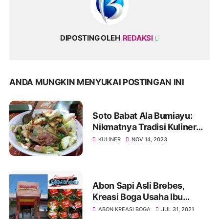
DIPOSTING OLEH
REDAKSI
ANDA MUNGKIN MENYUKAI POSTINGAN INI
Soto Babat Ala Bumiayu:
Nikmatnya Tradisi Kuliner
yang Meriah
KULINER
NOV 14, 2023
Abon Sapi Asli Brebes,
Kreasi Boga Usaha Ibu
Mas'adah
ABON KREASI BOGA
JUL 31, 2021