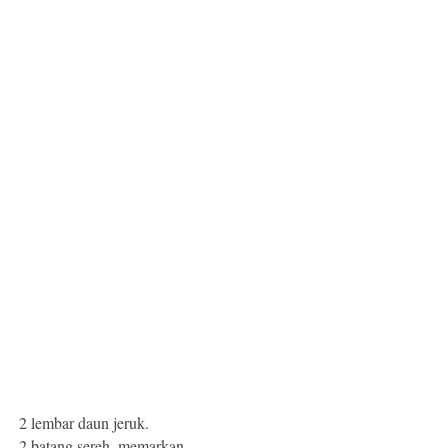
2 lembar daun jeruk.
2 batang sereh, memarkan.