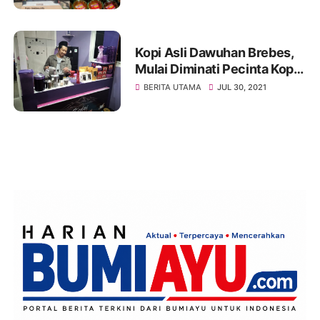
Kopi Asli Dawuhan Brebes,
Mulai Diminati Pecinta Kopi
Yang Ada di Nusantara
BERITA UTAMA
JUL 30, 2021