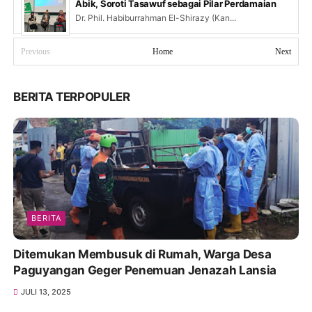
Abik, Soroti Tasawuf sebagai Pilar Perdamaian
Dr. Phil. Habiburrahman El-Shirazy (Kan...
Previous
Home
Next
BERITA TERPOPULER
BERITA
Ditemukan Membusuk di Rumah, Warga Desa
Paguyangan Geger Penemuan Jenazah Lansia
JULI 13, 2025