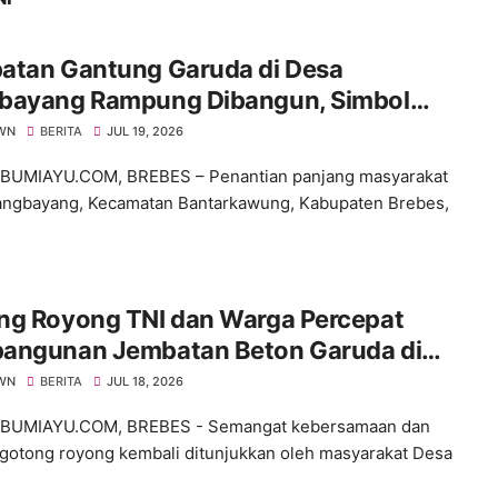
atan Gantung Garuda di Desa
bayang Rampung Dibangun, Simbol
a Kemanunggalan TNI dan Rakyat
WN
BERITA
JUL 19, 2026
BUMIAYU.COM, BREBES – Penantian panjang masyarakat
ngbayang, Kecamatan Bantarkawung, Kabupaten Brebes,
ng Royong TNI dan Warga Percepat
angunan Jembatan Beton Garuda di
 Karangbandung
WN
BERITA
JUL 18, 2026
BUMIAYU.COM, BREBES - Semangat kebersamaan dan
gotong royong kembali ditunjukkan oleh masyarakat Desa