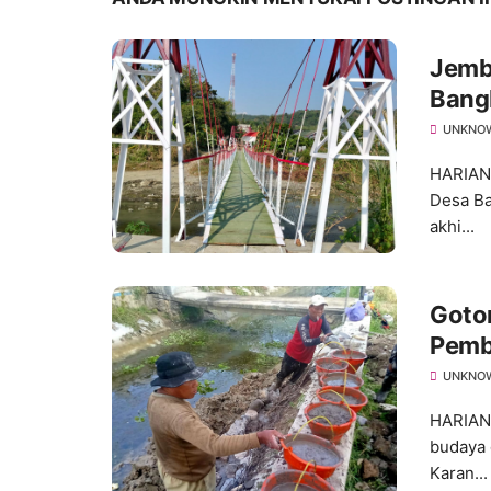
Jemb
Bang
Nyat
UNKNO
HARIAN
Desa Ba
akhi...
Goto
Pemb
Desa
UNKNO
HARIAN
budaya 
Karan...