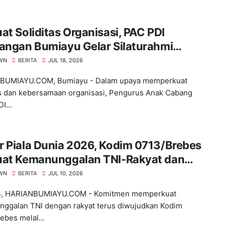
at Soliditas Organisasi, PAC PDI
angan Bumiayu Gelar Silaturahmi
ama Pengurus Ranting
WN
BERITA
JUL 18, 2026
BUMIAYU.COM, Bumiayu - Dalam upaya memperkuat
as dan kebersamaan organisasi, Pengurus Anak Cabang
I...
 Piala Dunia 2026, Kodim 0713/Brebes
uat Kemanunggalan TNI-Rakyat dan
un Ruang Komunikasi Sosial
WN
BERITA
JUL 10, 2026
, HARIANBUMIAYU.COM - Komitmen memperkuat
ggalan TNI dengan rakyat terus diwujudkan Kodim
ebes melal...