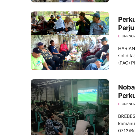
Perku
Perju
Bers
UNKNO
HARIAN
solidit
(PAC) PD
Nobar
Perk
Bang
UNKNO
BREBES
kemanun
0713/Br