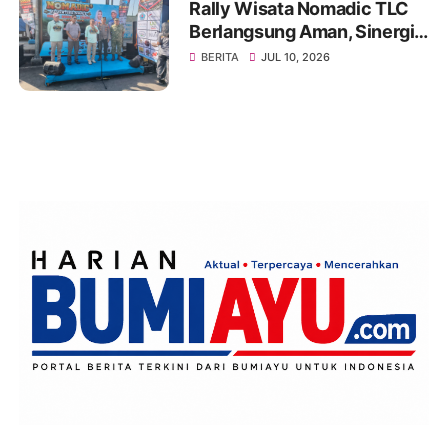
Rally Wisata Nomadic TLC
Berlangsung Aman, Sinergi
Polres Brebes dan Instansi
BERITA
JUL 10, 2026
Terkait Tuai Apresiasi