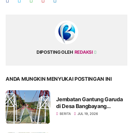
DIPOSTING OLEH
REDAKSI
ANDA MUNGKIN MENYUKAI POSTINGAN INI
Jembatan Gantung Garuda
di Desa Bangbayang
Rampung Dibangun, Simbol
BERITA
JUL 19, 2026
Nyata Kemanunggalan TNI
dan Rakyat