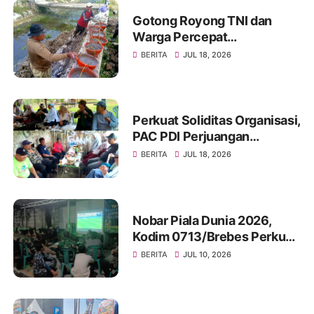
Gotong Royong TNI dan
Warga Percepat
Pembangunan Jembatan
BERITA
JUL 18, 2026
Beton Garuda di Desa
Karangbandung
Perkuat Soliditas Organisasi,
PAC PDI Perjuangan
Bumiayu Gelar Silaturahmi
BERITA
JUL 18, 2026
Bersama Pengurus Ranting
Nobar Piala Dunia 2026,
Kodim 0713/Brebes Perkuat
Kemanunggalan TNI-Rakyat
BERITA
JUL 10, 2026
dan Bangun Ruang
Komunikasi Sosial