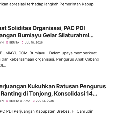
kan apresiasi terhadap langkah Pemerintah Kabup...
at Soliditas Organisasi, PAC PDI
angan Bumiayu Gelar Silaturahmi
ama Pengurus Ranting
WN
BERITA
JUL 18, 2026
BUMIAYU.COM, Bumiayu - Dalam upaya memperkuat
as dan kebersamaan organisasi, Pengurus Anak Cabang
I...
Perjuangan Kukuhkan Ratusan Pengurus
Ranting di Tonjong, Konsolidasi 14
 Jelang Pemilu 2029
WN
BERITA UTAMA
JUL 13, 2026
PC PDI Perjuangan Kabupaten Brebes, H. Cahrudin,