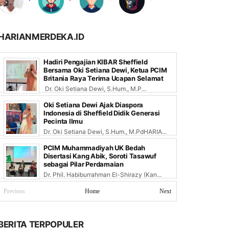
HARIANMERDEKA.ID
Hadiri Pengajian KIBAR Sheffield
Bersama Oki Setiana Dewi, Ketua PCIM
Britania Raya Terima Ucapan Selamat
Dr. Oki Setiana Dewi, S.Hum., M.P...
Oki Setiana Dewi Ajak Diaspora
Indonesia di Sheffield Didik Generasi
Pecinta Ilmu
Dr. Oki Setiana Dewi, S.Hum., M.PdHARIA...
PCIM Muhammadiyah UK Bedah
Disertasi Kang Abik, Soroti Tasawuf
sebagai Pilar Perdamaian
Dr. Phil. Habiburrahman El-Shirazy (Kan...
Previous
Home
Next
BERITA TERPOPULER