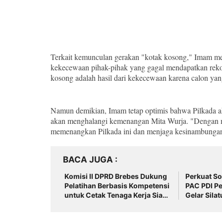
Terkait kemunculan gerakan "kotak kosong," Imam me
kekecewaan pihak-pihak yang gagal mendapatkan reko
kosong adalah hasil dari kekecewaan karena calon yang
Namun demikian, Imam tetap optimis bahwa Pilkada ak
akan menghalangi kemenangan Mita Wurja. "Dengan m
memenangkan Pilkada ini dan menjaga kesinambungan
BACA JUGA
Komisi II DPRD Brebes Dukung
Perkuat So
Pelatihan Berbasis Kompetensi
PAC PDI P
untuk Cetak Tenaga Kerja Siap
Gelar Sila
Pakai
Pengurus 