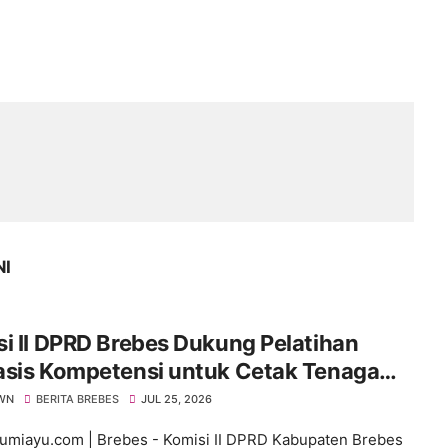
NI
i II DPRD Brebes Dukung Pelatihan
asis Kompetensi untuk Cetak Tenaga
 Siap Pakai
WN
BERITA BREBES
JUL 25, 2026
umiayu.com | Brebes - Komisi II DPRD Kabupaten Brebes