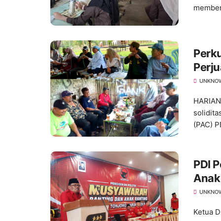
memberi
Perku
Perju
Bers
UNKNO
HARIAN
solidit
(PAC) PD
PDI 
Anak 
Desa
UNKNO
Ketua D