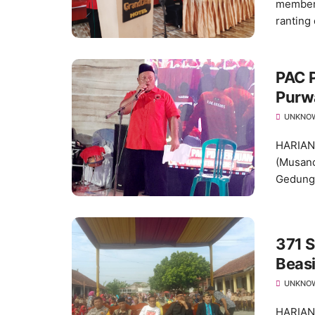
memberi
ranting 
PAC 
Purw
UNKNO
HARIAN
(Musanc
Gedung.
371 S
Beas
UNKNO
HARIAN