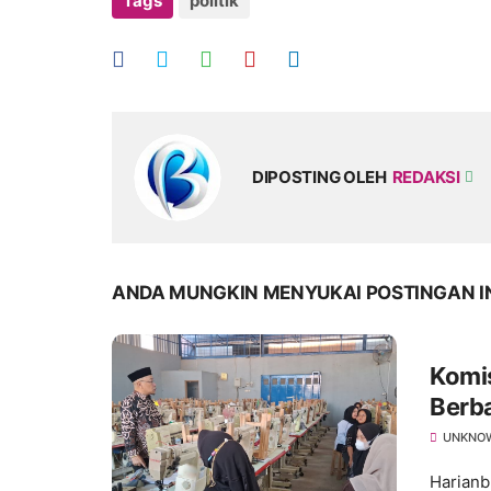
Tags
politik
DIPOSTING OLEH
REDAKSI
ANDA MUNGKIN MENYUKAI POSTINGAN I
Komis
Berb
Kerja
UNKNO
Harianb