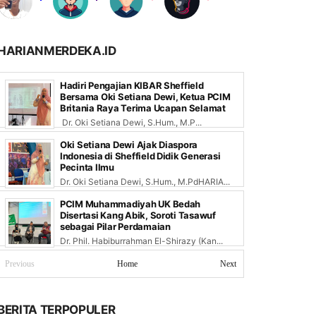
HARIANMERDEKA.ID
Hadiri Pengajian KIBAR Sheffield
Bersama Oki Setiana Dewi, Ketua PCIM
Britania Raya Terima Ucapan Selamat
Dr. Oki Setiana Dewi, S.Hum., M.P...
Oki Setiana Dewi Ajak Diaspora
Indonesia di Sheffield Didik Generasi
Pecinta Ilmu
Dr. Oki Setiana Dewi, S.Hum., M.PdHARIA...
PCIM Muhammadiyah UK Bedah
Disertasi Kang Abik, Soroti Tasawuf
sebagai Pilar Perdamaian
Dr. Phil. Habiburrahman El-Shirazy (Kan...
Previous
Home
Next
BERITA TERPOPULER