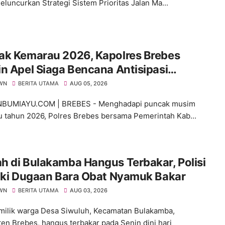
eluncurkan Strategi Sistem Prioritas Jalan Ma...
ak Kemarau 2026, Kapolres Brebes
n Apel Siaga Bencana Antisipasi
ingan dan Karhutla
WN
BERITA UTAMA
AUG 05, 2026
BUMIAYU.COM | BREBES - Menghadapi puncak musim
 tahun 2026, Polres Brebes bersama Pemerintah Kab...
 di Bulakamba Hangus Terbakar, Polisi
iki Dugaan Bara Obat Nyamuk Bakar
WN
BERITA UTAMA
AUG 03, 2026
ilik warga Desa Siwuluh, Kecamatan Bulakamba,
en Brebes, hangus terbakar pada Senin dini hari