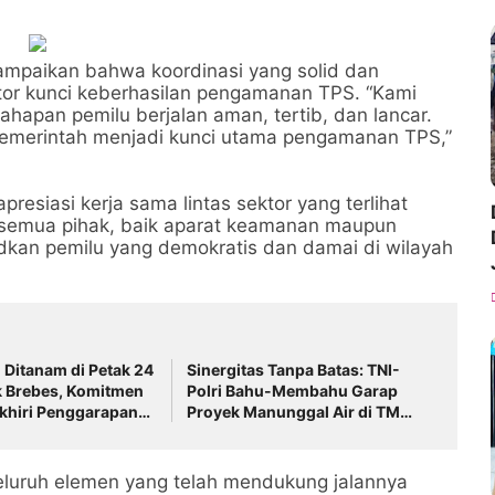
mpaikan bahwa koordinasi yang solid dan
tor kunci keberhasilan pengamanan TPS. “Kami
hapan pemilu berjalan aman, tertib, dan lancar.
r pemerintah menjadi kunci utama pengamanan TPS,”
esiasi kerja sama lintas sektor yang terlihat
ari semua pihak, baik aparat keamanan maupun
dkan pemilu yang demokratis dan damai di wilayah
Ditanam di Petak 24
Sinergitas Tanpa Batas: TNI-
k Brebes, Komitmen
Polri Bahu-Membahu Garap
khiri Penggarapan
Proyek Manunggal Air di TMMD
127 Brebes
luruh elemen yang telah mendukung jalannya