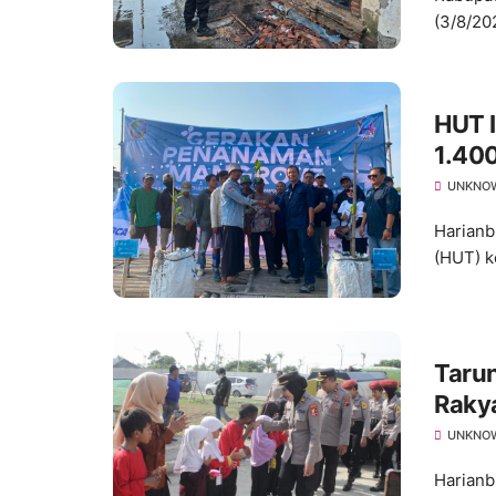
(3/8/202
HUT 
1.400
Komi
UNKNO
Harianb
(HUT) k
Tarun
Rakya
dan 
UNKNO
Harianb