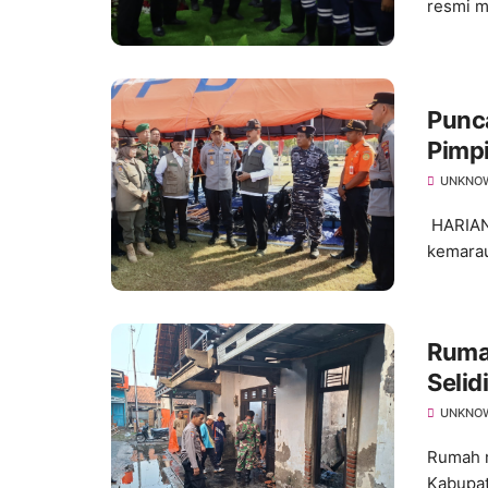
resmi m
Punc
Pimpi
Keker
UNKNO
HARIAN
kemarau
Rumah
Selid
UNKNO
Rumah m
Kabupat