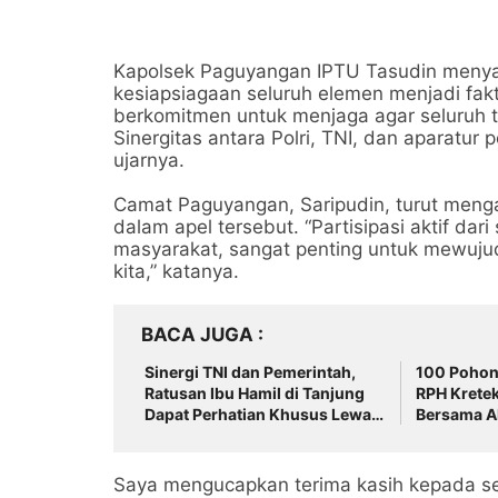
Kapolsek Paguyangan IPTU Tasudin menya
kesiapsiagaan seluruh elemen menjadi fak
berkomitmen untuk menjaga agar seluruh ta
Sinergitas antara Polri, TNI, dan aparatu
ujarnya.
Camat Paguyangan, Saripudin, turut mengapr
dalam apel tersebut. “Partisipasi aktif d
masyarakat, sangat penting untuk mewuju
kita,” katanya.
BACA JUGA
Sinergi TNI dan Pemerintah,
100 Pohon 
Ratusan Ibu Hamil di Tanjung
RPH Krete
Dapat Perhatian Khusus Lewat
Bersama A
Program CSR
Liar
Saya mengucapkan terima kasih kepada se