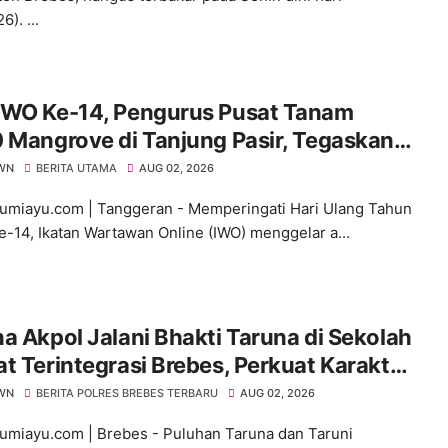
6). ...
IWO Ke-14, Pengurus Pusat Tanam
 Mangrove di Tanjung Pasir, Tegaskan
tmen Wartawan Jaga Lingkungan
WN
BERITA UTAMA
AUG 02, 2026
umiayu.com | Tanggeran - Memperingati Hari Ulang Tahun
e-14, Ikatan Wartawan Online (IWO) menggelar a...
a Akpol Jalani Bhakti Taruna di Sekolah
t Terintegrasi Brebes, Perkuat Karakter
Jiwa Kepemimpinan Siswa
WN
BERITA POLRES BREBES TERBARU
AUG 02, 2026
umiayu.com | Brebes - Puluhan Taruna dan Taruni