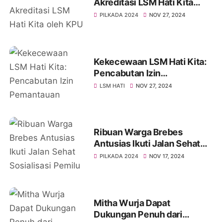
Akreditasi LSM Hati Kita
oleh KPU Brebes Menjelang
PILKADA 2024
NOV 27, 2024
Pilkada 2024
Kekecewaan LSM Hati Kita:
Pencabutan Izin
Pemantauan Pilkada Dinilai
LSM HATI
NOV 27, 2024
Tidak Adil
Ribuan Warga Brebes
Antusias Ikuti Jalan Sehat
Sosialisasi Pemilu Serentak
PILKADA 2024
NOV 17, 2024
2024, Hadiah Utama Motor
dan Doorprize Menarik
Mitha Wurja Dapat
Dukungan Penuh dari