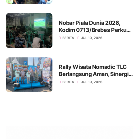
Nobar Piala Dunia 2026,
Kodim 0713/Brebes Perkuat
Kemanunggalan TNI-Rakyat
BERITA
JUL 10, 2026
dan Bangun Ruang
Komunikasi Sosial
Rally Wisata Nomadic TLC
Berlangsung Aman, Sinergi
Polres Brebes dan Instansi
BERITA
JUL 10, 2026
Terkait Tuai Apresiasi