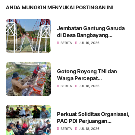
ANDA MUNGKIN MENYUKAI POSTINGAN INI
Jembatan Gantung Garuda
di Desa Bangbayang
Rampung Dibangun, Simbol
BERITA
JUL 19, 2026
Nyata Kemanunggalan TNI
dan Rakyat
Gotong Royong TNI dan
Warga Percepat
Pembangunan Jembatan
BERITA
JUL 18, 2026
Beton Garuda di Desa
Karangbandung
Perkuat Soliditas Organisasi,
PAC PDI Perjuangan
Bumiayu Gelar Silaturahmi
BERITA
JUL 18, 2026
Bersama Pengurus Ranting