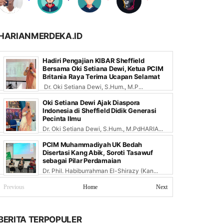
HARIANMERDEKA.ID
Hadiri Pengajian KIBAR Sheffield
Bersama Oki Setiana Dewi, Ketua PCIM
Britania Raya Terima Ucapan Selamat
Dr. Oki Setiana Dewi, S.Hum., M.P...
Oki Setiana Dewi Ajak Diaspora
Indonesia di Sheffield Didik Generasi
Pecinta Ilmu
Dr. Oki Setiana Dewi, S.Hum., M.PdHARIA...
PCIM Muhammadiyah UK Bedah
Disertasi Kang Abik, Soroti Tasawuf
sebagai Pilar Perdamaian
Dr. Phil. Habiburrahman El-Shirazy (Kan...
Previous
Home
Next
BERITA TERPOPULER