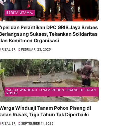
BERITA UTAMA.
Apel dan Pelantikan DPC GRIB Jaya Brebes
Berlangsung Sukses, Tekankan Solidaritas
dan Komitmen Organisasi
RIZAL SR
FEBRUARI 23, 2025
WARGA WINDUAJI TANAM POHON PISANG DI JALAN
RUSAK
Warga Winduaji Tanam Pohon Pisang di
Jalan Rusak, Tiga Tahun Tak Diperbaiki
RIZAL SR
SEPTEMBER 11, 2025