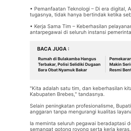
• Pemanfaatan Teknologi – Di era digital,
tugasnya, tidak hanya bertindak ketika seb
• Kerja Sama Tim – Keberhasilan pelayana
antarpegawai di seluruh instansi pemerint
BACA JUGA
Rumah di Bulakamba Hangus
Pemekaran
Terbakar, Polisi Selidiki Dugaan
Makin Seri
Bara Obat Nyamuk Bakar
Resmi Ben
"Kita adalah satu tim, dan keberhasilan ki
Kabupaten Brebes," tandasnya.
Selain peningkatan profesionalisme, Bupat
anggaran tanpa mengurangi kualitas layan
Ia meminta seluruh pegawai beradaptasi 
semangat gotong royong serta kerja keras.