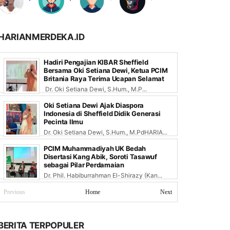
HARIANMERDEKA.ID
Hadiri Pengajian KIBAR Sheffield
Bersama Oki Setiana Dewi, Ketua PCIM
Britania Raya Terima Ucapan Selamat
Dr. Oki Setiana Dewi, S.Hum., M.P...
Oki Setiana Dewi Ajak Diaspora
Indonesia di Sheffield Didik Generasi
Pecinta Ilmu
Dr. Oki Setiana Dewi, S.Hum., M.PdHARIA...
PCIM Muhammadiyah UK Bedah
Disertasi Kang Abik, Soroti Tasawuf
sebagai Pilar Perdamaian
Dr. Phil. Habiburrahman El-Shirazy (Kan...
Previous
Home
Next
BERITA TERPOPULER