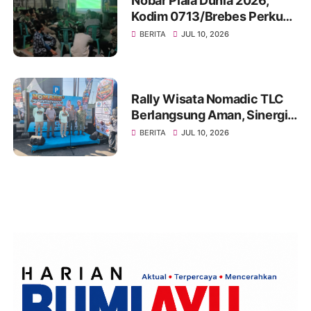
Nobar Piala Dunia 2026,
Kodim 0713/Brebes Perkuat
Kemanunggalan TNI-Rakyat
BERITA
JUL 10, 2026
dan Bangun Ruang
Komunikasi Sosial
Rally Wisata Nomadic TLC
Berlangsung Aman, Sinergi
Polres Brebes dan Instansi
BERITA
JUL 10, 2026
Terkait Tuai Apresiasi