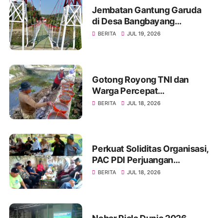
Jembatan Gantung Garuda
di Desa Bangbayang
Rampung Dibangun, Simbol
BERITA
JUL 19, 2026
Nyata Kemanunggalan TNI
dan Rakyat
Gotong Royong TNI dan
Warga Percepat
Pembangunan Jembatan
BERITA
JUL 18, 2026
Beton Garuda di Desa
Karangbandung
Perkuat Soliditas Organisasi,
PAC PDI Perjuangan
Bumiayu Gelar Silaturahmi
BERITA
JUL 18, 2026
Bersama Pengurus Ranting