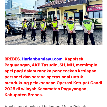
BREBES.
Harianbumiayu.com.
Kapolsek
Paguyangan,
AKP Tasudin, SH, MH
, memimpin
apel pagi dalam rangka
pengecekan kesiapan
personel dan sarana operasional
untuk
mendukung pelaksanaan
Operasi Ketupat Candi
2025
di wilayah Kecamatan Paguyangan,
Kabupaten Brebes.
Apel yang digelar di halaman Mako Polsek