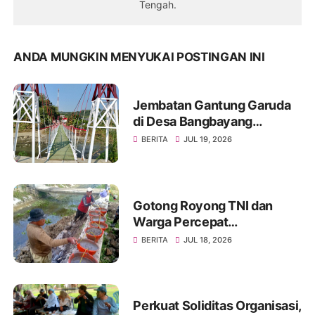
Tengah.
ANDA MUNGKIN MENYUKAI POSTINGAN INI
Jembatan Gantung Garuda
di Desa Bangbayang
Rampung Dibangun, Simbol
BERITA
JUL 19, 2026
Nyata Kemanunggalan TNI
dan Rakyat
Gotong Royong TNI dan
Warga Percepat
Pembangunan Jembatan
BERITA
JUL 18, 2026
Beton Garuda di Desa
Karangbandung
Perkuat Soliditas Organisasi,