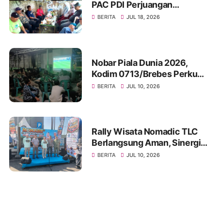
PAC PDI Perjuangan
Bumiayu Gelar Silaturahmi
BERITA
JUL 18, 2026
Bersama Pengurus Ranting
Nobar Piala Dunia 2026,
Kodim 0713/Brebes Perkuat
Kemanunggalan TNI-Rakyat
BERITA
JUL 10, 2026
dan Bangun Ruang
Komunikasi Sosial
Rally Wisata Nomadic TLC
Berlangsung Aman, Sinergi
Polres Brebes dan Instansi
BERITA
JUL 10, 2026
Terkait Tuai Apresiasi