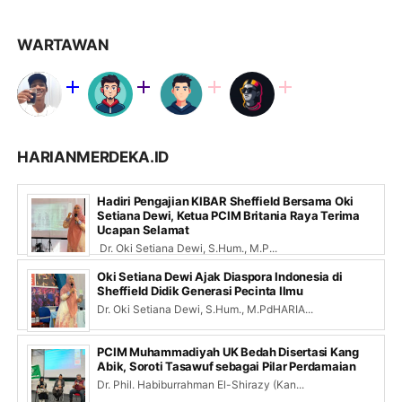
WARTAWAN
HARIANMERDEKA.ID
Hadiri Pengajian KIBAR Sheffield Bersama Oki
Setiana Dewi, Ketua PCIM Britania Raya Terima
Ucapan Selamat
Dr. Oki Setiana Dewi, S.Hum., M.P...
Oki Setiana Dewi Ajak Diaspora Indonesia di
Sheffield Didik Generasi Pecinta Ilmu
Dr. Oki Setiana Dewi, S.Hum., M.PdHARIA...
PCIM Muhammadiyah UK Bedah Disertasi Kang
Abik, Soroti Tasawuf sebagai Pilar Perdamaian
Dr. Phil. Habiburrahman El-Shirazy (Kan...