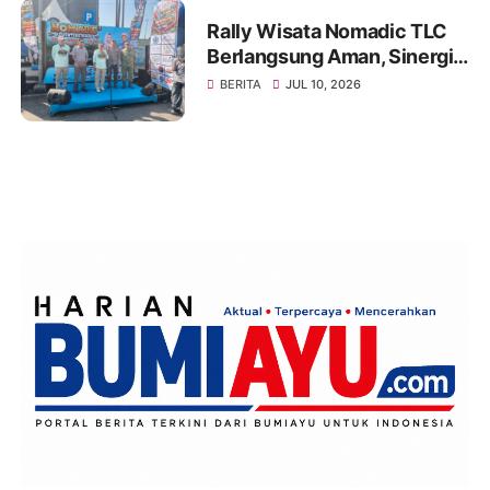
Rally Wisata Nomadic TLC
Berlangsung Aman, Sinergi
Polres Brebes dan Instansi
BERITA
JUL 10, 2026
Terkait Tuai Apresiasi