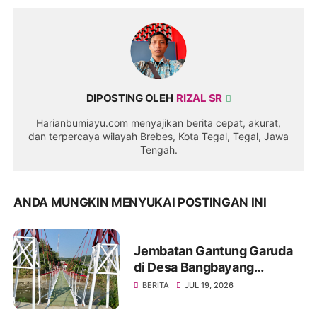
DIPOSTING OLEH
RIZAL SR
Harianbumiayu.com menyajikan berita cepat, akurat,
dan terpercaya wilayah Brebes, Kota Tegal, Tegal, Jawa
Tengah.
ANDA MUNGKIN MENYUKAI POSTINGAN INI
Jembatan Gantung Garuda
di Desa Bangbayang
Rampung Dibangun, Simbol
BERITA
JUL 19, 2026
Nyata Kemanunggalan TNI
dan Rakyat