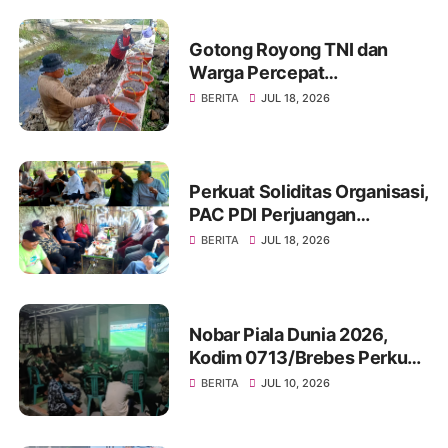
Gotong Royong TNI dan
Warga Percepat
Pembangunan Jembatan
BERITA
JUL 18, 2026
Beton Garuda di Desa
Karangbandung
Perkuat Soliditas Organisasi,
PAC PDI Perjuangan
Bumiayu Gelar Silaturahmi
BERITA
JUL 18, 2026
Bersama Pengurus Ranting
Nobar Piala Dunia 2026,
Kodim 0713/Brebes Perkuat
Kemanunggalan TNI-Rakyat
BERITA
JUL 10, 2026
dan Bangun Ruang
Komunikasi Sosial