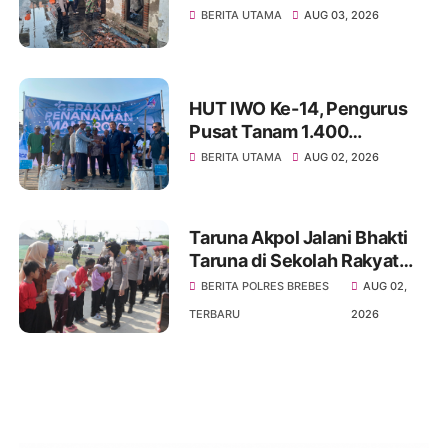
Selidiki Dugaan Bara Obat
BERITA UTAMA
AUG 03, 2026
Nyamuk Bakar
HUT IWO Ke-14, Pengurus
Pusat Tanam 1.400
Mangrove di Tanjung Pasir,
BERITA UTAMA
AUG 02, 2026
Tegaskan Komitmen
Wartawan Jaga Lingkungan
Taruna Akpol Jalani Bhakti
Taruna di Sekolah Rakyat
Terintegrasi Brebes, Perkuat
BERITA POLRES BREBES
AUG 02,
Karakter dan Jiwa
TERBARU
2026
Kepemimpinan Siswa