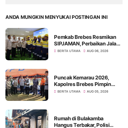
ANDA MUNGKIN MENYUKAI POSTINGAN INI
Pemkab Brebes Resmikan
SIPJAMAN, Perbaikan Jalan
Kini Lebih Cepat
BERITA UTAMA
AUG 06, 2026
Puncak Kemarau 2026,
Kapolres Brebes Pimpin
Apel Siaga Bencana
BERITA UTAMA
AUG 05, 2026
Antisipasi Kekeringan dan
Karhutla
Rumah di Bulakamba
Hangus Terbakar, Polisi