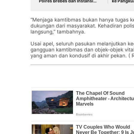
Polres Brebes dan Instansi
ke Pangku
Terkait Tuai Apresiasi
Pendekata
“Menjaga kamtibmas bukan hanya tugas ke
dukungan dari masyarakat. Kehadiran polis
langsung,” tambahnya.
Usai apel, seluruh pasukan melanjutkan kegi
gangguan kamtibmas dan objek-objek vital
yang aman dan kondusif di akhir pekan. ( R