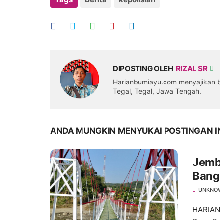
DIPOSTING OLEH
RIZAL SR
Harianbumiayu.com menyajikan be
Tegal, Tegal, Jawa Tengah.
ANDA MUNGKIN MENYUKAI POSTINGAN I
Jemb
Bang
Nyat
UNKNO
HARIAN