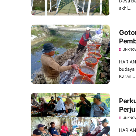
Desa Ba
akhi...
Goto
Pemb
Desa
UNKNO
HARIAN
budaya 
Karan...
Perku
Perju
Bers
UNKNO
HARIAN