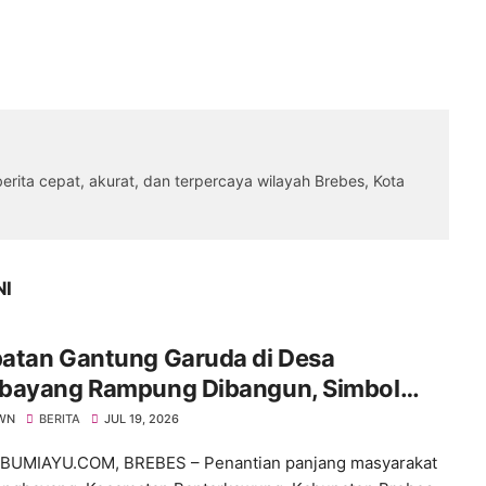
rita cepat, akurat, dan terpercaya wilayah Brebes, Kota
NI
atan Gantung Garuda di Desa
bayang Rampung Dibangun, Simbol
a Kemanunggalan TNI dan Rakyat
WN
BERITA
JUL 19, 2026
BUMIAYU.COM, BREBES – Penantian panjang masyarakat