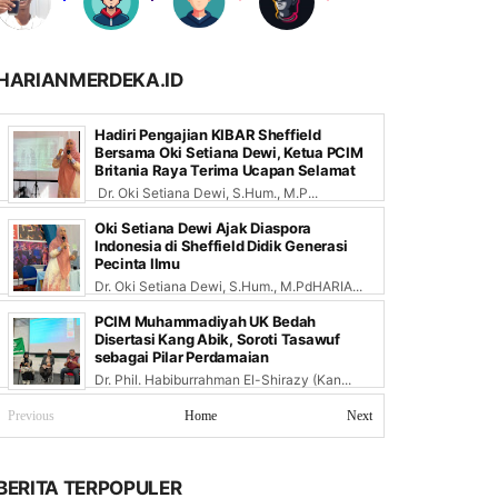
HARIANMERDEKA.ID
Hadiri Pengajian KIBAR Sheffield
Bersama Oki Setiana Dewi, Ketua PCIM
Britania Raya Terima Ucapan Selamat
Dr. Oki Setiana Dewi, S.Hum., M.P...
Oki Setiana Dewi Ajak Diaspora
Indonesia di Sheffield Didik Generasi
Pecinta Ilmu
Dr. Oki Setiana Dewi, S.Hum., M.PdHARIA...
PCIM Muhammadiyah UK Bedah
Disertasi Kang Abik, Soroti Tasawuf
sebagai Pilar Perdamaian
Dr. Phil. Habiburrahman El-Shirazy (Kan...
Previous
Home
Next
BERITA TERPOPULER