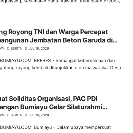
ngbayang, Kecamatan Bantarkawung, Kabupaten Brebes,
ng Royong TNI dan Warga Percepat
angunan Jembatan Beton Garuda di
 Karangbandung
WN
BERITA
JUL 18, 2026
BUMIAYU.COM, BREBES - Semangat kebersamaan dan
gotong royong kembali ditunjukkan oleh masyarakat Desa
at Soliditas Organisasi, PAC PDI
angan Bumiayu Gelar Silaturahmi
ama Pengurus Ranting
WN
BERITA
JUL 18, 2026
BUMIAYU.COM, Bumiayu - Dalam upaya memperkuat