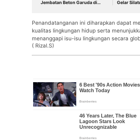
Jembatan Beton Garuda di
Gelar Sila
Desa Karangbandung
Pengurus 
Penandatanganan ini diharapkan dapat m
kualitas lingkungan hidup serta menunjuk
menanggapi isu-isu lingkungan secara glob
( Rizal.S)