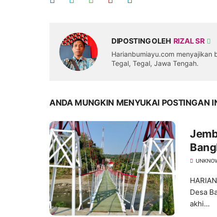
DIPOSTING OLEH
RIZAL SR
Harianbumiayu.com menyajikan be
Tegal, Tegal, Jawa Tengah.
ANDA MUNGKIN MENYUKAI POSTINGAN I
Jemb
Bang
Nyat
UNKNO
HARIAN
Desa Ba
akhi...