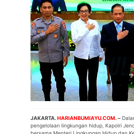
JAKARTA.
HARIANBUMIAYU.COM.
–
Dala
pengelolaan lingkungan hidup, Kapolri Jende
bersama Menteri Lingkungan Hidup dan Keh