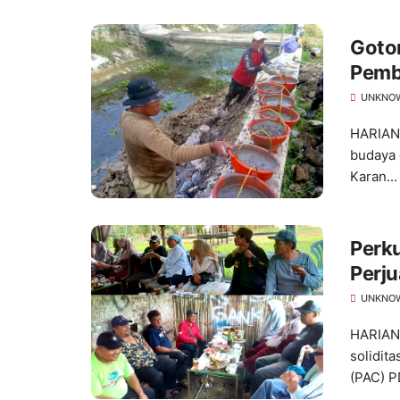
Goto
Pemb
Desa
UNKNO
HARIAN
budaya 
Karan...
Perku
Perju
Bers
UNKNO
HARIAN
solidit
(PAC) PD