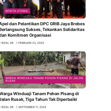
BERITA UTAMA.
Apel dan Pelantikan DPC GRIB Jaya Brebes
Berlangsung Sukses, Tekankan Solidaritas
dan Komitmen Organisasi
RIZAL SR
FEBRUARI 23, 2025
WARGA WINDUAJI TANAM POHON PISANG DI JALAN
RUSAK
Warga Winduaji Tanam Pohon Pisang di
Jalan Rusak, Tiga Tahun Tak Diperbaiki
RIZAL SR
SEPTEMBER 11, 2025