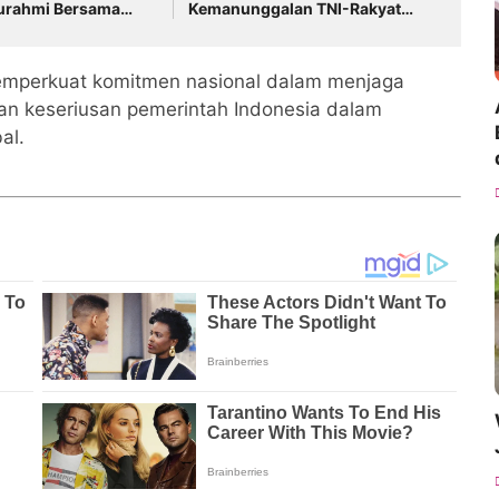
turahmi Bersama
Kemanunggalan TNI-Rakyat
Ranting
dan Bangun Ruang Komunikasi
Sosial
emperkuat komitmen nasional dalam menjaga
kan keseriusan pemerintah Indonesia dalam
al.