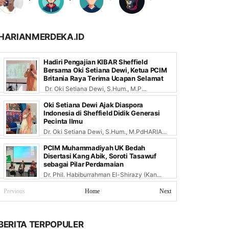
HARIANMERDEKA.ID
Hadiri Pengajian KIBAR Sheffield
Bersama Oki Setiana Dewi, Ketua PCIM
Britania Raya Terima Ucapan Selamat
Dr. Oki Setiana Dewi, S.Hum., M.P...
Oki Setiana Dewi Ajak Diaspora
Indonesia di Sheffield Didik Generasi
Pecinta Ilmu
Dr. Oki Setiana Dewi, S.Hum., M.PdHARIA...
PCIM Muhammadiyah UK Bedah
Disertasi Kang Abik, Soroti Tasawuf
sebagai Pilar Perdamaian
Dr. Phil. Habiburrahman El-Shirazy (Kan...
Previous
Home
Next
BERITA TERPOPULER