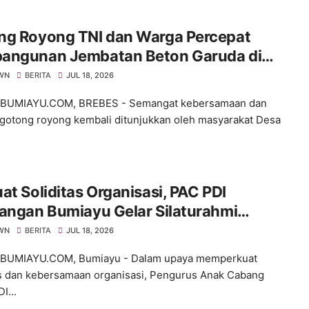
ng Royong TNI dan Warga Percepat
angunan Jembatan Beton Garuda di
 Karangbandung
WN
BERITA
JUL 18, 2026
BUMIAYU.COM, BREBES - Semangat kebersamaan dan
gotong royong kembali ditunjukkan oleh masyarakat Desa
at Soliditas Organisasi, PAC PDI
angan Bumiayu Gelar Silaturahmi
ama Pengurus Ranting
WN
BERITA
JUL 18, 2026
BUMIAYU.COM, Bumiayu - Dalam upaya memperkuat
as dan kebersamaan organisasi, Pengurus Anak Cabang
I...