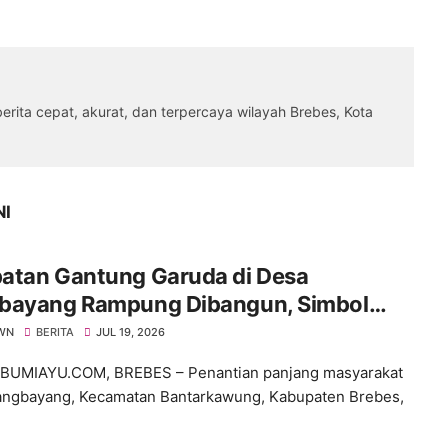
rita cepat, akurat, dan terpercaya wilayah Brebes, Kota
NI
atan Gantung Garuda di Desa
bayang Rampung Dibangun, Simbol
a Kemanunggalan TNI dan Rakyat
WN
BERITA
JUL 19, 2026
BUMIAYU.COM, BREBES – Penantian panjang masyarakat
ngbayang, Kecamatan Bantarkawung, Kabupaten Brebes,