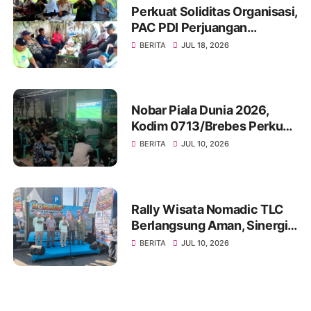
Perkuat Soliditas Organisasi,
PAC PDI Perjuangan
Bumiayu Gelar Silaturahmi
BERITA
JUL 18, 2026
Bersama Pengurus Ranting
Nobar Piala Dunia 2026,
Kodim 0713/Brebes Perkuat
Kemanunggalan TNI-Rakyat
BERITA
JUL 10, 2026
dan Bangun Ruang
Komunikasi Sosial
Rally Wisata Nomadic TLC
Berlangsung Aman, Sinergi
Polres Brebes dan Instansi
BERITA
JUL 10, 2026
Terkait Tuai Apresiasi