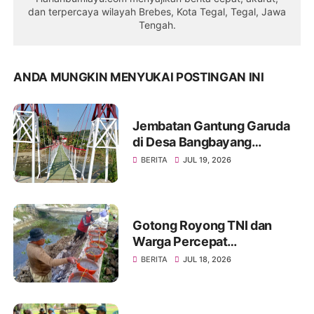
dan terpercaya wilayah Brebes, Kota Tegal, Tegal, Jawa
Tengah.
ANDA MUNGKIN MENYUKAI POSTINGAN INI
Jembatan Gantung Garuda
di Desa Bangbayang
Rampung Dibangun, Simbol
BERITA
JUL 19, 2026
Nyata Kemanunggalan TNI
dan Rakyat
Gotong Royong TNI dan
Warga Percepat
Pembangunan Jembatan
BERITA
JUL 18, 2026
Beton Garuda di Desa
Karangbandung