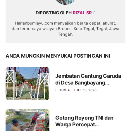
DIPOSTING OLEH
RIZAL SR
Harianbumiayu.com menyajikan berita cepat, akurat,
dan terpercaya wilayah Brebes, Kota Tegal, Tegal, Jawa
Tengah.
ANDA MUNGKIN MENYUKAI POSTINGAN INI
Jembatan Gantung Garuda
di Desa Bangbayang
Rampung Dibangun, Simbol
BERITA
JUL 19, 2026
Nyata Kemanunggalan TNI
dan Rakyat
Gotong Royong TNI dan
Warga Percepat