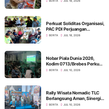
Pembangunan Jembatan
BERITA
JUL 18, 2026
Beton Garuda di Desa
Karangbandung
Perkuat Soliditas Organisasi,
PAC PDI Perjuangan
Bumiayu Gelar Silaturahmi
BERITA
JUL 18, 2026
Bersama Pengurus Ranting
Nobar Piala Dunia 2026,
Kodim 0713/Brebes Perkuat
Kemanunggalan TNI-Rakyat
BERITA
JUL 10, 2026
dan Bangun Ruang
Komunikasi Sosial
Rally Wisata Nomadic TLC
Berlangsung Aman, Sinergi
Polres Brebes dan Instansi
BERITA
JUL 10, 2026