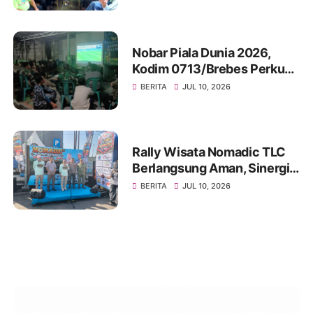
Bersama Pengurus Ranting
Nobar Piala Dunia 2026,
Kodim 0713/Brebes Perkuat
Kemanunggalan TNI-Rakyat
BERITA
JUL 10, 2026
dan Bangun Ruang
Komunikasi Sosial
Rally Wisata Nomadic TLC
Berlangsung Aman, Sinergi
Polres Brebes dan Instansi
BERITA
JUL 10, 2026
Terkait Tuai Apresiasi