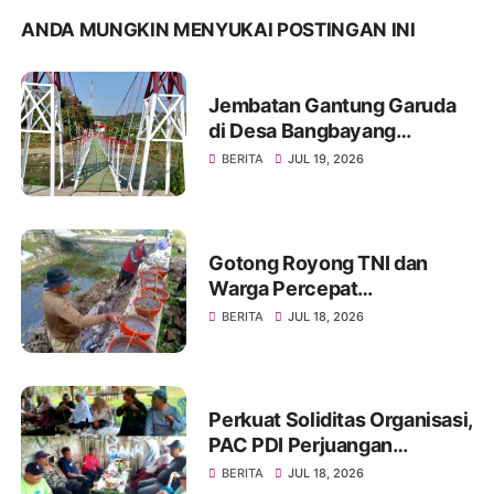
ANDA MUNGKIN MENYUKAI POSTINGAN INI
Jembatan Gantung Garuda
di Desa Bangbayang
Rampung Dibangun, Simbol
BERITA
JUL 19, 2026
Nyata Kemanunggalan TNI
dan Rakyat
Gotong Royong TNI dan
Warga Percepat
Pembangunan Jembatan
BERITA
JUL 18, 2026
Beton Garuda di Desa
Karangbandung
Perkuat Soliditas Organisasi,
PAC PDI Perjuangan
Bumiayu Gelar Silaturahmi
BERITA
JUL 18, 2026