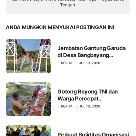
Tengah.
ANDA MUNGKIN MENYUKAI POSTINGAN INI
Jembatan Gantung Garuda
di Desa Bangbayang
Rampung Dibangun, Simbol
BERITA
JUL 19, 2026
Nyata Kemanunggalan TNI
dan Rakyat
Gotong Royong TNI dan
Warga Percepat
Pembangunan Jembatan
BERITA
JUL 18, 2026
Beton Garuda di Desa
Karangbandung
Perkuat Soliditas Organisasi,