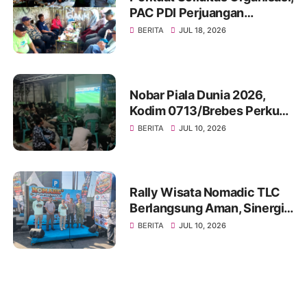
PAC PDI Perjuangan
Bumiayu Gelar Silaturahmi
BERITA
JUL 18, 2026
Bersama Pengurus Ranting
Nobar Piala Dunia 2026,
Kodim 0713/Brebes Perkuat
Kemanunggalan TNI-Rakyat
BERITA
JUL 10, 2026
dan Bangun Ruang
Komunikasi Sosial
Rally Wisata Nomadic TLC
Berlangsung Aman, Sinergi
Polres Brebes dan Instansi
BERITA
JUL 10, 2026
Terkait Tuai Apresiasi