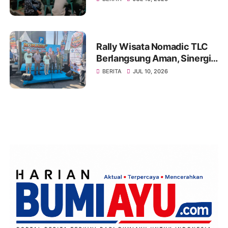
dan Bangun Ruang
Komunikasi Sosial
Rally Wisata Nomadic TLC
Berlangsung Aman, Sinergi
Polres Brebes dan Instansi
BERITA
JUL 10, 2026
Terkait Tuai Apresiasi