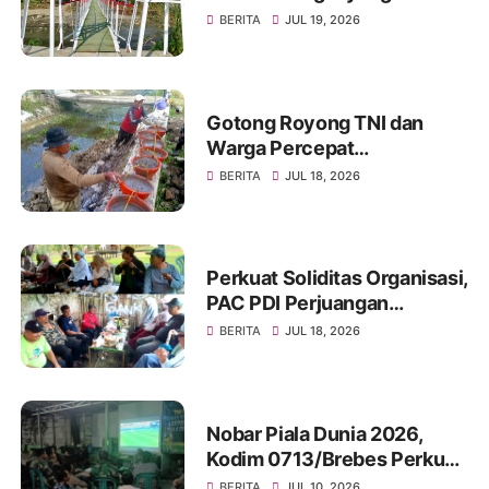
Rampung Dibangun, Simbol
BERITA
JUL 19, 2026
Nyata Kemanunggalan TNI
dan Rakyat
Gotong Royong TNI dan
Warga Percepat
Pembangunan Jembatan
BERITA
JUL 18, 2026
Beton Garuda di Desa
Karangbandung
Perkuat Soliditas Organisasi,
PAC PDI Perjuangan
Bumiayu Gelar Silaturahmi
BERITA
JUL 18, 2026
Bersama Pengurus Ranting
Nobar Piala Dunia 2026,
Kodim 0713/Brebes Perkuat
Kemanunggalan TNI-Rakyat
BERITA
JUL 10, 2026