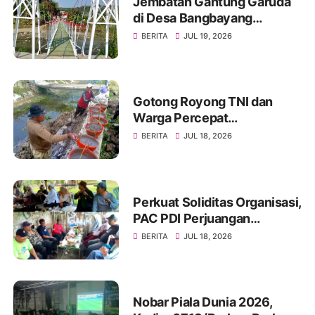
Jembatan Gantung Garuda
di Desa Bangbayang
Rampung Dibangun, Simbol
BERITA
JUL 19, 2026
Nyata Kemanunggalan TNI
dan Rakyat
Gotong Royong TNI dan
Warga Percepat
Pembangunan Jembatan
BERITA
JUL 18, 2026
Beton Garuda di Desa
Karangbandung
Perkuat Soliditas Organisasi,
PAC PDI Perjuangan
Bumiayu Gelar Silaturahmi
BERITA
JUL 18, 2026
Bersama Pengurus Ranting
Nobar Piala Dunia 2026,