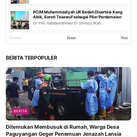
PCIM Muhammadiyah UK Bedah Disertasi Kang
Abik, Soroti Tasawuf sebagai Pilar Perdamaian
Dr. Phil. Habiburrahman El-Shirazy (Kan...
Previous
Home
Next
BERITA TERPOPULER
BERITA
Ditemukan Membusuk di Rumah, Warga Desa
Paguyangan Geger Penemuan Jenazah Lansia