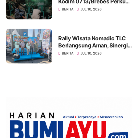
Kodim 0713/Brebes Perkuat
Kemanunggalan TNI-Rakyat
BERITA
JUL 10, 2026
dan Bangun Ruang
Komunikasi Sosial
Rally Wisata Nomadic TLC
Berlangsung Aman, Sinergi
Polres Brebes dan Instansi
BERITA
JUL 10, 2026
Terkait Tuai Apresiasi