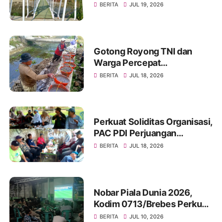
Rampung Dibangun, Simbol
BERITA
JUL 19, 2026
Nyata Kemanunggalan TNI
dan Rakyat
Gotong Royong TNI dan
Warga Percepat
Pembangunan Jembatan
BERITA
JUL 18, 2026
Beton Garuda di Desa
Karangbandung
Perkuat Soliditas Organisasi,
PAC PDI Perjuangan
Bumiayu Gelar Silaturahmi
BERITA
JUL 18, 2026
Bersama Pengurus Ranting
Nobar Piala Dunia 2026,
Kodim 0713/Brebes Perkuat
Kemanunggalan TNI-Rakyat
BERITA
JUL 10, 2026