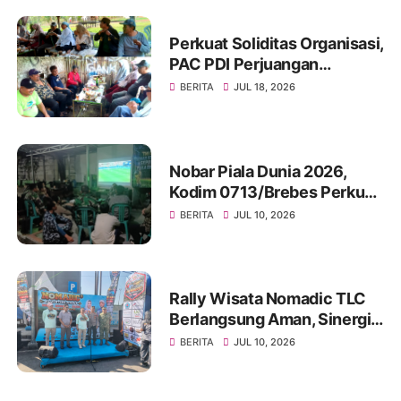
Perkuat Soliditas Organisasi,
PAC PDI Perjuangan
Bumiayu Gelar Silaturahmi
BERITA
JUL 18, 2026
Bersama Pengurus Ranting
Nobar Piala Dunia 2026,
Kodim 0713/Brebes Perkuat
Kemanunggalan TNI-Rakyat
BERITA
JUL 10, 2026
dan Bangun Ruang
Komunikasi Sosial
Rally Wisata Nomadic TLC
Berlangsung Aman, Sinergi
Polres Brebes dan Instansi
BERITA
JUL 10, 2026
Terkait Tuai Apresiasi