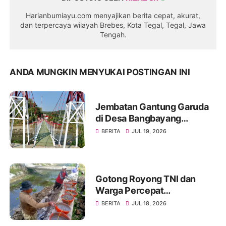
Harianbumiayu.com menyajikan berita cepat, akurat,
dan terpercaya wilayah Brebes, Kota Tegal, Tegal, Jawa
Tengah.
ANDA MUNGKIN MENYUKAI POSTINGAN INI
Jembatan Gantung Garuda
di Desa Bangbayang
Rampung Dibangun, Simbol
BERITA
JUL 19, 2026
Nyata Kemanunggalan TNI
dan Rakyat
Gotong Royong TNI dan
Warga Percepat
Pembangunan Jembatan
BERITA
JUL 18, 2026
Beton Garuda di Desa
Karangbandung