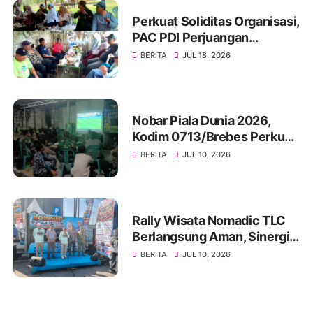
Perkuat Soliditas Organisasi,
PAC PDI Perjuangan
Bumiayu Gelar Silaturahmi
BERITA
JUL 18, 2026
Bersama Pengurus Ranting
Nobar Piala Dunia 2026,
Kodim 0713/Brebes Perkuat
Kemanunggalan TNI-Rakyat
BERITA
JUL 10, 2026
dan Bangun Ruang
Komunikasi Sosial
Rally Wisata Nomadic TLC
Berlangsung Aman, Sinergi
Polres Brebes dan Instansi
BERITA
JUL 10, 2026
Terkait Tuai Apresiasi