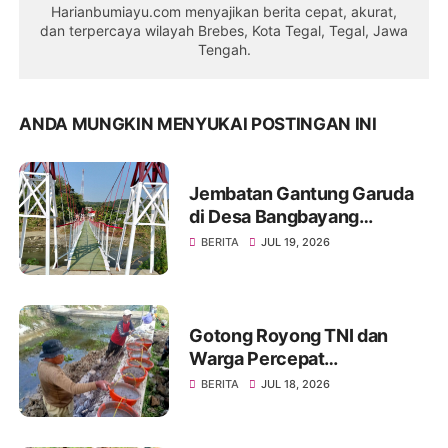
Harianbumiayu.com menyajikan berita cepat, akurat,
dan terpercaya wilayah Brebes, Kota Tegal, Tegal, Jawa
Tengah.
ANDA MUNGKIN MENYUKAI POSTINGAN INI
Jembatan Gantung Garuda
di Desa Bangbayang
Rampung Dibangun, Simbol
BERITA
JUL 19, 2026
Nyata Kemanunggalan TNI
dan Rakyat
Gotong Royong TNI dan
Warga Percepat
Pembangunan Jembatan
BERITA
JUL 18, 2026
Beton Garuda di Desa
Karangbandung