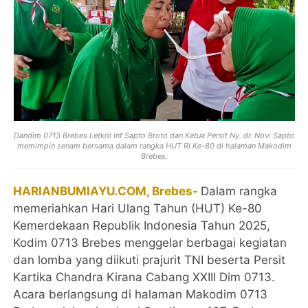
Dandim 0713 Brebes Letkol Inf Sapto Broto dan Ketua Persit Ny. dr. Novi Sapto
memimpin senam bersama dalam rangka HUT RI Ke-80 di halaman Makodim
Brebes.
HARIANBUMIAYU.COM, Brebes-
Dalam rangka
memeriahkan Hari Ulang Tahun (HUT) Ke-80
Kemerdekaan Republik Indonesia Tahun 2025,
Kodim 0713 Brebes menggelar berbagai kegiatan
dan lomba yang diikuti prajurit TNI beserta Persit
Kartika Chandra Kirana Cabang XXIII Dim 0713.
Acara berlangsung di halaman Makodim 0713