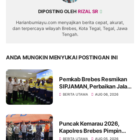
DIPOSTING OLEH
RIZAL SR
Harianbumiayu.com menyajikan berita cepat, akurat,
dan terpercaya wilayah Brebes, Kota Tegal, Tegal, Jawa
Tengah.
ANDA MUNGKIN MENYUKAI POSTINGAN INI
Pemkab Brebes Resmikan
SIPJAMAN, Perbaikan Jalan
Kini Lebih Cepat
BERITA UTAMA
AUG 06, 2026
Puncak Kemarau 2026,
Kapolres Brebes Pimpin
Apel Siaga Bencana
BERITA UTAMA
AUG 05, 2026