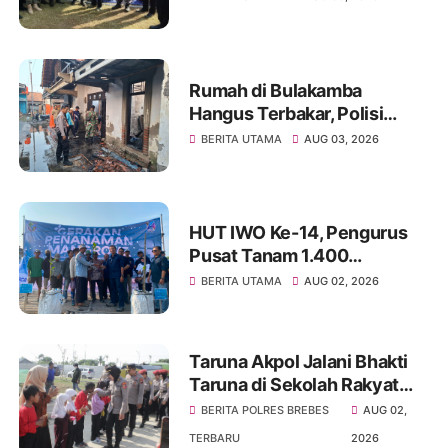
Antisipasi Kekeringan dan
Karhutla
Rumah di Bulakamba
Hangus Terbakar, Polisi
Selidiki Dugaan Bara Obat
BERITA UTAMA
AUG 03, 2026
Nyamuk Bakar
HUT IWO Ke-14, Pengurus
Pusat Tanam 1.400
Mangrove di Tanjung Pasir,
BERITA UTAMA
AUG 02, 2026
Tegaskan Komitmen
Wartawan Jaga Lingkungan
Taruna Akpol Jalani Bhakti
Taruna di Sekolah Rakyat
Terintegrasi Brebes, Perkuat
BERITA POLRES BREBES
AUG 02,
Karakter dan Jiwa
TERBARU
2026