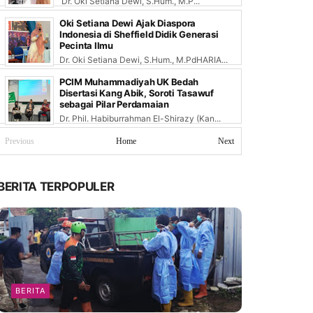
Dr. Oki Setiana Dewi, S.Hum., M.P...
Oki Setiana Dewi Ajak Diaspora
Indonesia di Sheffield Didik Generasi
Pecinta Ilmu
Dr. Oki Setiana Dewi, S.Hum., M.PdHARIA...
PCIM Muhammadiyah UK Bedah
Disertasi Kang Abik, Soroti Tasawuf
sebagai Pilar Perdamaian
Dr. Phil. Habiburrahman El-Shirazy (Kan...
Previous
Home
Next
BERITA TERPOPULER
BERITA