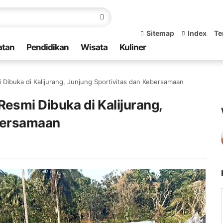
Sitemap
Index
Te
atan
Pendidikan
Wisata
Kuliner
ibuka di Kalijurang, Junjung Sportivitas dan Kebersamaan
smi Dibuka di Kalijurang,
ebersamaan