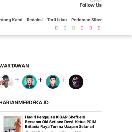
Follow Us
ntang Kami
Redaksi
Tarif Iklan
Pedoman Siber
WARTAWAN
HARIANMERDEKA.ID
Hadiri Pengajian KIBAR Sheffield
Bersama Oki Setiana Dewi, Ketua PCIM
Britania Raya Terima Ucapan Selamat