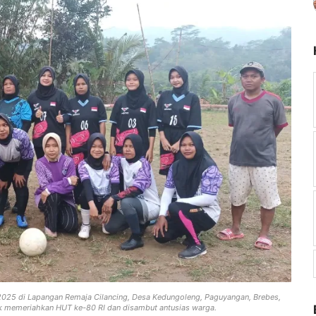
 2025 di Lapangan Remaja Cilancing, Desa Kedungoleng, Paguyangan, Brebes,
tuk memeriahkan HUT ke-80 RI dan disambut antusias warga.