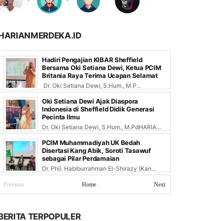
HARIANMERDEKA.ID
Hadiri Pengajian KIBAR Sheffield
Bersama Oki Setiana Dewi, Ketua PCIM
Britania Raya Terima Ucapan Selamat
Dr. Oki Setiana Dewi, S.Hum., M.P...
Oki Setiana Dewi Ajak Diaspora
Indonesia di Sheffield Didik Generasi
Pecinta Ilmu
Dr. Oki Setiana Dewi, S.Hum., M.PdHARIA...
PCIM Muhammadiyah UK Bedah
Disertasi Kang Abik, Soroti Tasawuf
sebagai Pilar Perdamaian
Dr. Phil. Habiburrahman El-Shirazy (Kan...
Previous
Home
Next
BERITA TERPOPULER