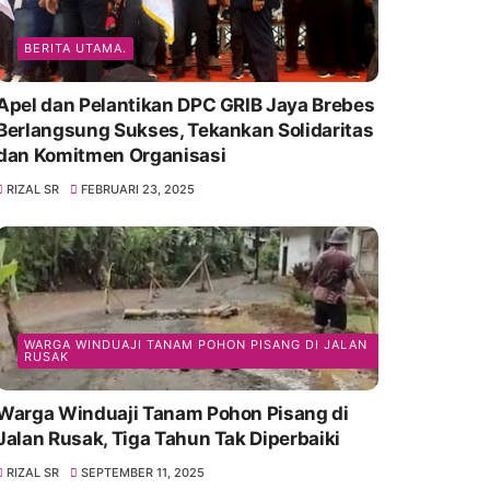
BERITA UTAMA.
Apel dan Pelantikan DPC GRIB Jaya Brebes
Berlangsung Sukses, Tekankan Solidaritas
dan Komitmen Organisasi
RIZAL SR
FEBRUARI 23, 2025
WARGA WINDUAJI TANAM POHON PISANG DI JALAN
RUSAK
Warga Winduaji Tanam Pohon Pisang di
Jalan Rusak, Tiga Tahun Tak Diperbaiki
RIZAL SR
SEPTEMBER 11, 2025