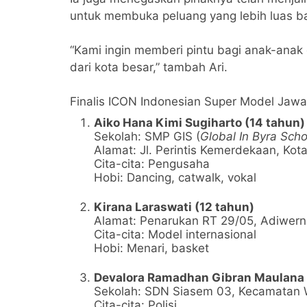
untuk membuka peluang yang lebih luas bag
“Kami ingin memberi pintu bagi anak-anak 
dari kota besar,” tambah Ari.
Finalis ICON Indonesian Super Model Jaw
Aiko Hana Kimi Sugiharto (14 tahun)
Sekolah: SMP GIS (
Global In Byra Scho
Alamat: Jl. Perintis Kemerdekaan, Kot
Cita-cita: Pengusaha
Hobi: Dancing, catwalk, vokal
Kirana Laraswati (12 tahun)
Alamat: Penarukan RT 29/05, Adiwern
Cita-cita: Model internasional
Hobi: Menari, basket
Devalora Ramadhan Gibran Maulana 
Sekolah: SDN Siasem 03, Kecamatan 
Cita-cita: Polisi