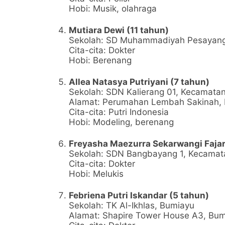
Hobi: Musik, olahraga
Mutiara Dewi (11 tahun)
Sekolah: SD Muhammadiyah Pesayang
Cita-cita: Dokter
Hobi: Berenang
Allea Natasya Putriyani (7 tahun)
Sekolah: SDN Kalierang 01, Kecamata
Alamat: Perumahan Lembah Sakinah, D
Cita-cita: Putri Indonesia
Hobi: Modeling, berenang
Freyasha Maezurra Sekarwangi Fajar
Sekolah: SDN Bangbayang 1, Kecamat
Cita-cita: Dokter
Hobi: Melukis
Febriena Putri Iskandar (5 tahun)
Sekolah: TK Al-Ikhlas, Bumiayu
Alamat: Shapire Tower House A3, Bu