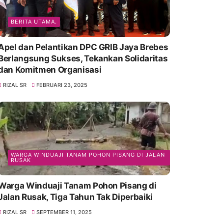
BERITA UTAMA.
Apel dan Pelantikan DPC GRIB Jaya Brebes
Berlangsung Sukses, Tekankan Solidaritas
dan Komitmen Organisasi
RIZAL SR
FEBRUARI 23, 2025
WARGA WINDUAJI TANAM POHON PISANG DI JALAN
RUSAK
Warga Winduaji Tanam Pohon Pisang di
Jalan Rusak, Tiga Tahun Tak Diperbaiki
RIZAL SR
SEPTEMBER 11, 2025