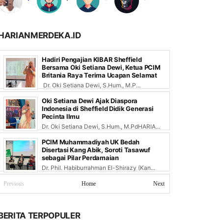
HARIANMERDEKA.ID
Hadiri Pengajian KIBAR Sheffield
Bersama Oki Setiana Dewi, Ketua PCIM
Britania Raya Terima Ucapan Selamat
Dr. Oki Setiana Dewi, S.Hum., M.P...
Oki Setiana Dewi Ajak Diaspora
Indonesia di Sheffield Didik Generasi
Pecinta Ilmu
Dr. Oki Setiana Dewi, S.Hum., M.PdHARIA...
PCIM Muhammadiyah UK Bedah
Disertasi Kang Abik, Soroti Tasawuf
sebagai Pilar Perdamaian
Dr. Phil. Habiburrahman El-Shirazy (Kan...
Previous
Home
Next
BERITA TERPOPULER