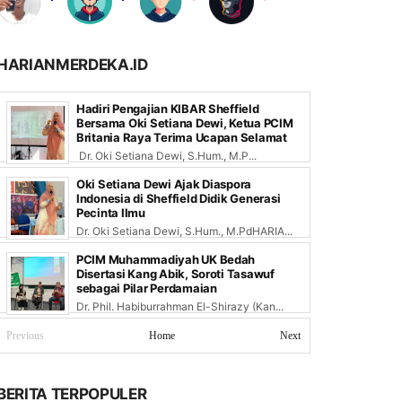
HARIANMERDEKA.ID
Hadiri Pengajian KIBAR Sheffield
Bersama Oki Setiana Dewi, Ketua PCIM
Britania Raya Terima Ucapan Selamat
Dr. Oki Setiana Dewi, S.Hum., M.P...
Oki Setiana Dewi Ajak Diaspora
Indonesia di Sheffield Didik Generasi
Pecinta Ilmu
Dr. Oki Setiana Dewi, S.Hum., M.PdHARIA...
PCIM Muhammadiyah UK Bedah
Disertasi Kang Abik, Soroti Tasawuf
sebagai Pilar Perdamaian
Dr. Phil. Habiburrahman El-Shirazy (Kan...
Previous
Home
Next
BERITA TERPOPULER