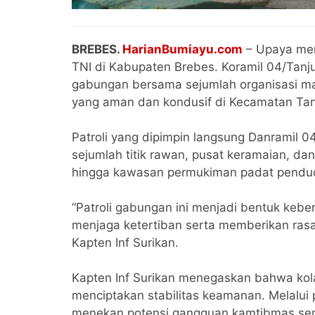
BREBES.
HarianBumiayu.com
– Upaya men
TNI di Kabupaten Brebes. Koramil 04/Tan
gabungan bersama sejumlah organisasi ma
yang aman dan kondusif di Kecamatan Tan
Patroli yang dipimpin langsung Danramil 04
sejumlah titik rawan, pusat keramaian, dan 
hingga kawasan permukiman padat pendu
“Patroli gabungan ini menjadi bentuk keb
menjaga ketertiban serta memberikan ras
Kapten Inf Surikan.
Kapten Inf Surikan menegaskan bahwa kola
menciptakan stabilitas keamanan. Melalui 
menekan potensi gangguan kamtibmas se