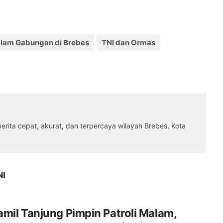
alam Gabungan di Brebes
TNI dan Ormas
rita cepat, akurat, dan terpercaya wilayah Brebes, Kota
NI
mil Tanjung Pimpin Patroli Malam,