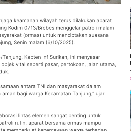
jaga keamanan wilayah terus dilakukan aparat
jung Kodim 0713/Brebes menggelar patroli malam
syarakat (ormas) untuk menciptakan suasana
jung, Senin malam (6/10/2025).
/Tanjung, Kapten Inf Surikan, ini menyasar
objek vital seperti pasar, pertokoan, jalan utama,
duk.
ersamaan antara TNI dan masyarakat dalam
a aman bagi warga Kecamatan Tanjung,” ujar
borasi lintas elemen sangat penting untuk
patroli rutin, aparat bersama ormas mampu
rta memperkuat kepercayaan warga terhadap