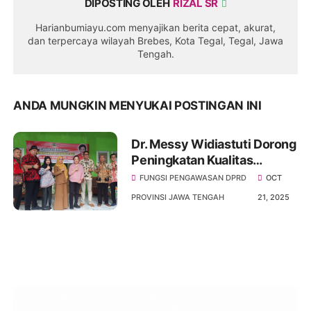
DIPOSTING OLEH
RIZAL SR
Harianbumiayu.com menyajikan berita cepat, akurat,
dan terpercaya wilayah Brebes, Kota Tegal, Tegal, Jawa
Tengah.
ANDA MUNGKIN MENYUKAI POSTINGAN INI
Dr. Messy Widiastuti Dorong
Peningkatan Kualitas
Pengawasan Pelaksanaan
FUNGSI PENGAWASAN DPRD
OCT
Perda di Brebes Selatan
PROVINSI JAWA TENGAH
21, 2025