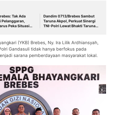
rebes: Tak Ada
Dandim 0713/Brebes Sambut
i Pelanggaran,
Taruna Akpol, Perkuat Sinergi
rus Peka Situasi
TNI-Polri Lewat Bhakti Taruna
di Sekolah Rakyat
ngkari (YKB) Brebes, Ny. Ira Lilik Ardhiansyah,
ri Gandasuli tidak hanya berfokus pada
 menjadi sarana pemberdayaan masyarakat lokal.