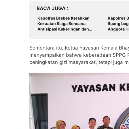
BACA JUGA
Kapolres Brebes Kerahkan
Kapolres B
Kekuatan Siaga Bencana,
Ruang bag
Antisipasi Kekeringan dan
Anggota Ha
Karhutla di Puncak Musim
Global
Kemarau 2026
Sementara itu, Ketua Yayasan Kemala Bhaya
menyampaikan bahwa keberadaan SPPG Pol
peningkatan gizi masyarakat, tetapi juga