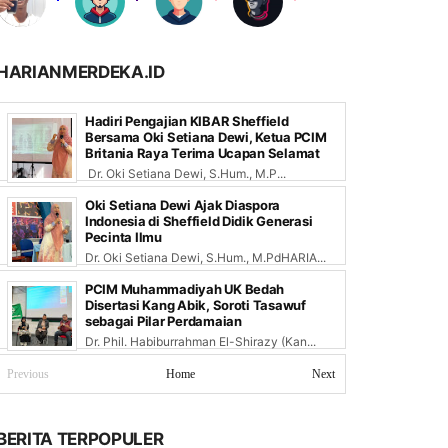
HARIANMERDEKA.ID
Hadiri Pengajian KIBAR Sheffield
Bersama Oki Setiana Dewi, Ketua PCIM
Britania Raya Terima Ucapan Selamat
Dr. Oki Setiana Dewi, S.Hum., M.P...
Oki Setiana Dewi Ajak Diaspora
Indonesia di Sheffield Didik Generasi
Pecinta Ilmu
Dr. Oki Setiana Dewi, S.Hum., M.PdHARIA...
PCIM Muhammadiyah UK Bedah
Disertasi Kang Abik, Soroti Tasawuf
sebagai Pilar Perdamaian
Dr. Phil. Habiburrahman El-Shirazy (Kan...
Previous
Home
Next
BERITA TERPOPULER