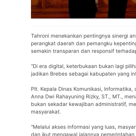
Tahroni menekankan pentingnya sinergi an
perangkat daerah dan pemangku kepentinga
semakin transparan dan responsif terhad
“Di era digital, keterbukaan bukan lagi pil
jadikan Brebes sebagai kabupaten yang info
Plt. Kepala Dinas Komunikasi, Informatika,
Anna Dwi Rahayuning Rizky, ST., MT., me
bukan sekadar kewajiban administratif, m
masyarakat.
“Melalui akses informasi yang luas, masya
dan ikut mengawal jalannya pemerintahan y