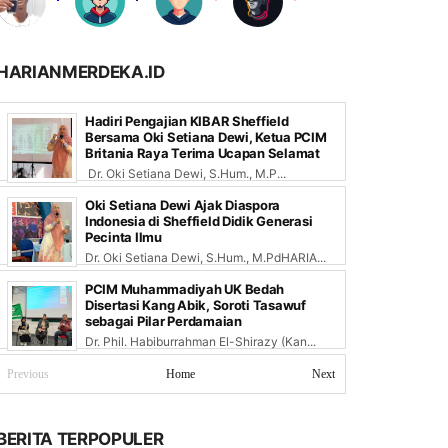
HARIANMERDEKA.ID
Hadiri Pengajian KIBAR Sheffield
Bersama Oki Setiana Dewi, Ketua PCIM
Britania Raya Terima Ucapan Selamat
Dr. Oki Setiana Dewi, S.Hum., M.P...
Oki Setiana Dewi Ajak Diaspora
Indonesia di Sheffield Didik Generasi
Pecinta Ilmu
Dr. Oki Setiana Dewi, S.Hum., M.PdHARIA...
PCIM Muhammadiyah UK Bedah
Disertasi Kang Abik, Soroti Tasawuf
sebagai Pilar Perdamaian
Dr. Phil. Habiburrahman El-Shirazy (Kan...
Previous
Home
Next
BERITA TERPOPULER