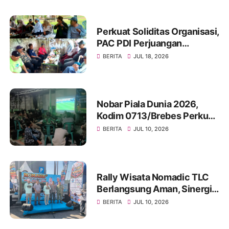
Karangbandung
Perkuat Soliditas Organisasi,
PAC PDI Perjuangan
Bumiayu Gelar Silaturahmi
BERITA
JUL 18, 2026
Bersama Pengurus Ranting
Nobar Piala Dunia 2026,
Kodim 0713/Brebes Perkuat
Kemanunggalan TNI-Rakyat
BERITA
JUL 10, 2026
dan Bangun Ruang
Komunikasi Sosial
Rally Wisata Nomadic TLC
Berlangsung Aman, Sinergi
Polres Brebes dan Instansi
BERITA
JUL 10, 2026
Terkait Tuai Apresiasi