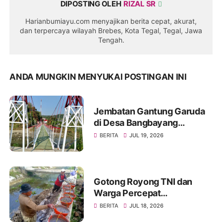
DIPOSTING OLEH
RIZAL SR
Harianbumiayu.com menyajikan berita cepat, akurat,
dan terpercaya wilayah Brebes, Kota Tegal, Tegal, Jawa
Tengah.
ANDA MUNGKIN MENYUKAI POSTINGAN INI
Jembatan Gantung Garuda
di Desa Bangbayang
Rampung Dibangun, Simbol
BERITA
JUL 19, 2026
Nyata Kemanunggalan TNI
dan Rakyat
Gotong Royong TNI dan
Warga Percepat
Pembangunan Jembatan
BERITA
JUL 18, 2026
Beton Garuda di Desa