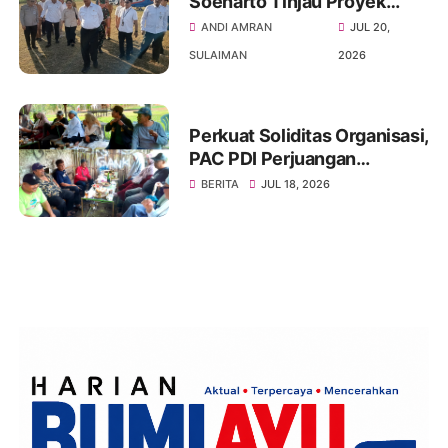
Soeharto Tinjau Proyek
Peternakan Sapi Perah
ANDI AMRAN
JUL 20,
Terpadu di Brebes, Perkuat
SULAIMAN
2026
Ketahanan Pangan Nasional
Perkuat Soliditas Organisasi,
PAC PDI Perjuangan
Bumiayu Gelar Silaturahmi
BERITA
JUL 18, 2026
Bersama Pengurus Ranting