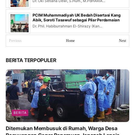
Dr. Oki Setiana Dewi, S.Hum., M.PdHARIA...
PCIM Muhammadiyah UK Bedah Disertasi Kang
Abik, Soroti Tasawuf sebagai Pilar Perdamaian
Dr. Phil. Habiburrahman El-Shirazy (Kan...
Previous
Home
Next
BERITA TERPOPULER
BERITA
Ditemukan Membusuk di Rumah, Warga Desa