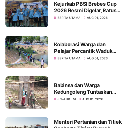
Kejurkab PBSI Brebes Cup
2026 Resmi Digelar, Ratusan
Atlet Muda Brebes Siap
BERITA UTAMA
AUG 01, 2026
Unjuk Kemampuan
Kolaborasi Warga dan
Pelajar Percantik Waduk
Malahayu, Dorong Wisata
BERITA UTAMA
AUG 01, 2026
Bersih dan Lestari
Babinsa dan Warga
Kedungoleng Tuntaskan
Jembatan Beton Garuda,
8 WAJIB TNI
AUG 01, 2026
Bukti Nyata 8 Wajib TNI
Menteri Pertanian dan Titiek