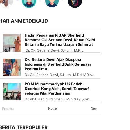
HARIANMERDEKA.ID
Hadiri Pengajian KIBAR Sheffield
Bersama Oki Setiana Dewi, Ketua PCIM
Britania Raya Terima Ucapan Selamat
Dr. Oki Setiana Dewi, S.Hum., M.P...
Oki Setiana Dewi Ajak Diaspora
Indonesia di Sheffield Didik Generasi
Pecinta Ilmu
Dr. Oki Setiana Dewi, S.Hum., M.PdHARIA...
PCIM Muhammadiyah UK Bedah
Disertasi Kang Abik, Soroti Tasawuf
sebagai Pilar Perdamaian
Dr. Phil. Habiburrahman El-Shirazy (Kan...
Previous
Home
Next
BERITA TERPOPULER