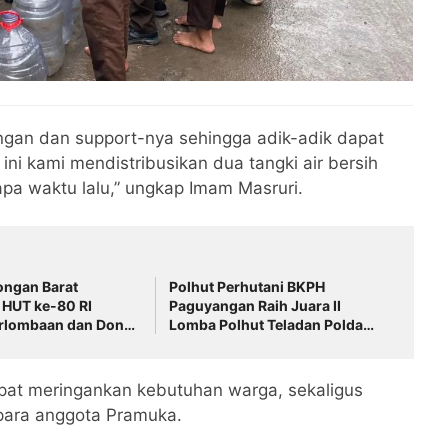
ngan dan support-nya sehingga adik-adik dapat
ni kami mendistribusikan dua tangki air bersih
pa waktu lalu,” ungkap Imam Masruri.
ongan Barat
Polhut Perhutani BKPH
 HUT ke-80 RI
Paguyangan Raih Juara II
rlombaan dan Donor
Lomba Polhut Teladan Polda
ama PMI Kota Tegal
Jateng
dapat meringankan kebutuhan warga, sekaligus
 para anggota Pramuka.