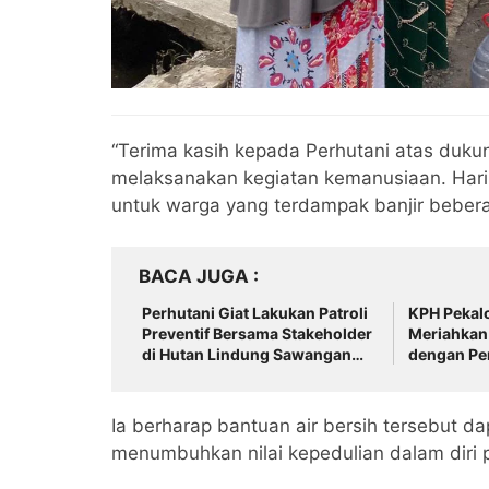
“Terima kasih kepada Perhutani atas duku
melaksanakan kegiatan kemanusiaan. Hari i
untuk warga yang terdampak banjir bebera
BACA JUGA
Perhutani Giat Lakukan Patroli
KPH Pekal
Preventif Bersama Stakeholder
Meriahkan
di Hutan Lindung Sawangan
dengan Pe
Tegal
Darah Bers
Ia berharap bantuan air bersih tersebut 
menumbuhkan nilai kepedulian dalam diri