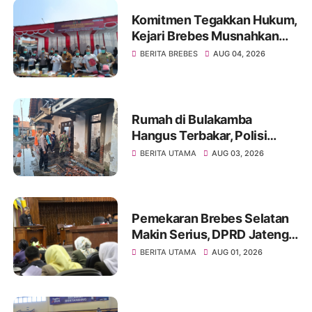
Komitmen Tegakkan Hukum,
Kejari Brebes Musnahkan
Barang Bukti dari 30 Perkara
BERITA BREBES
AUG 04, 2026
Pidana
Rumah di Bulakamba
Hangus Terbakar, Polisi
Selidiki Dugaan Bara Obat
BERITA UTAMA
AUG 03, 2026
Nyamuk Bakar
Pemekaran Brebes Selatan
Makin Serius, DPRD Jateng
Resmi Bentuk Pansus CDOB
BERITA UTAMA
AUG 01, 2026