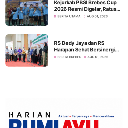
Kejurkab PBSI Brebes Cup
2026 Resmi Digelar, Ratusan
Atlet Muda Brebes Siap
BERITA UTAMA
AUG 01, 2026
Unjuk Kemampuan
RS Dedy Jaya dan RS
Harapan Sehat Bersinergi
Edukasi Ibu Hamil, Bupati
BERITA BREBES
AUG 01, 2026
Brebes Dorong Generasi
Bebas Stunting