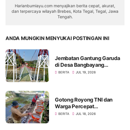
Harianbumiayu.com menyajikan berita cepat, akurat,
dan terpercaya wilayah Brebes, Kota Tegal, Tegal, Jawa
Tengah.
ANDA MUNGKIN MENYUKAI POSTINGAN INI
Jembatan Gantung Garuda
di Desa Bangbayang
Rampung Dibangun, Simbol
BERITA
JUL 19, 2026
Nyata Kemanunggalan TNI
dan Rakyat
Gotong Royong TNI dan
Warga Percepat
Pembangunan Jembatan
BERITA
JUL 18, 2026
Beton Garuda di Desa
Karangbandung