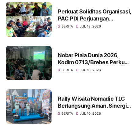
Perkuat Soliditas Organisasi,
PAC PDI Perjuangan
Bumiayu Gelar Silaturahmi
BERITA
JUL 18, 2026
Bersama Pengurus Ranting
Nobar Piala Dunia 2026,
Kodim 0713/Brebes Perkuat
Kemanunggalan TNI-Rakyat
BERITA
JUL 10, 2026
dan Bangun Ruang
Komunikasi Sosial
Rally Wisata Nomadic TLC
Berlangsung Aman, Sinergi
Polres Brebes dan Instansi
BERITA
JUL 10, 2026
Terkait Tuai Apresiasi