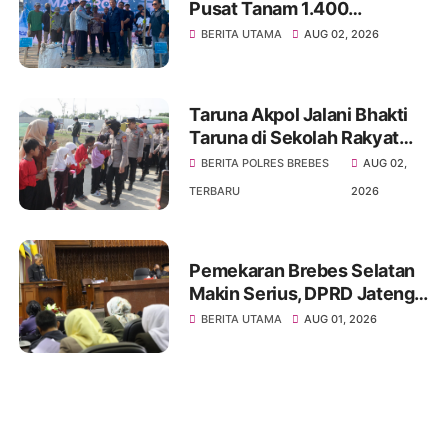
Pusat Tanam 1.400
Mangrove di Tanjung Pasir,
BERITA UTAMA
AUG 02, 2026
Tegaskan Komitmen
Wartawan Jaga Lingkungan
Taruna Akpol Jalani Bhakti
Taruna di Sekolah Rakyat
Terintegrasi Brebes, Perkuat
BERITA POLRES BREBES
AUG 02,
Karakter dan Jiwa
TERBARU
2026
Kepemimpinan Siswa
Pemekaran Brebes Selatan
Makin Serius, DPRD Jateng
Resmi Bentuk Pansus CDOB
BERITA UTAMA
AUG 01, 2026