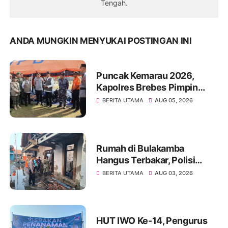
Tengah.
ANDA MUNGKIN MENYUKAI POSTINGAN INI
Puncak Kemarau 2026,
Kapolres Brebes Pimpin
Apel Siaga Bencana
BERITA UTAMA
AUG 05, 2026
Antisipasi Kekeringan dan
Karhutla
Rumah di Bulakamba
Hangus Terbakar, Polisi
Selidiki Dugaan Bara Obat
BERITA UTAMA
AUG 03, 2026
Nyamuk Bakar
HUT IWO Ke-14, Pengurus