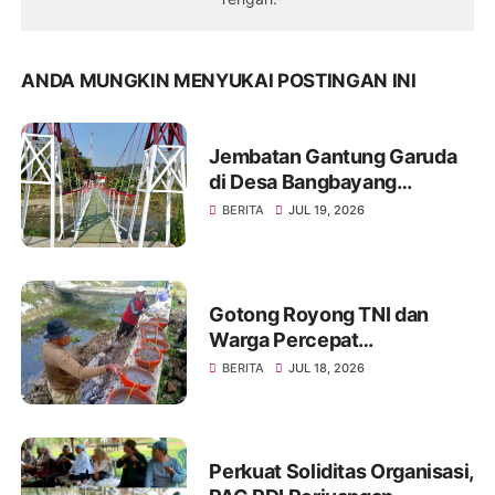
ANDA MUNGKIN MENYUKAI POSTINGAN INI
Jembatan Gantung Garuda
di Desa Bangbayang
Rampung Dibangun, Simbol
BERITA
JUL 19, 2026
Nyata Kemanunggalan TNI
dan Rakyat
Gotong Royong TNI dan
Warga Percepat
Pembangunan Jembatan
BERITA
JUL 18, 2026
Beton Garuda di Desa
Karangbandung
Perkuat Soliditas Organisasi,