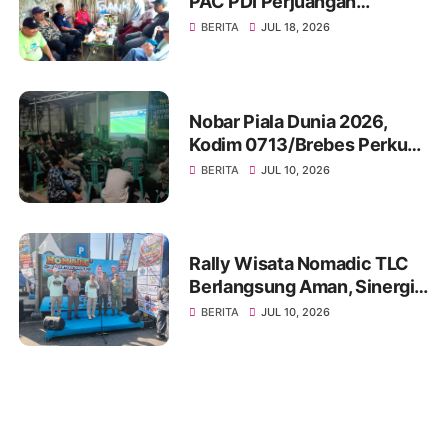
PAC PDI Perjuangan
Bumiayu Gelar Silaturahmi
BERITA
JUL 18, 2026
Bersama Pengurus Ranting
Nobar Piala Dunia 2026,
Kodim 0713/Brebes Perkuat
Kemanunggalan TNI-Rakyat
BERITA
JUL 10, 2026
dan Bangun Ruang
Komunikasi Sosial
Rally Wisata Nomadic TLC
Berlangsung Aman, Sinergi
Polres Brebes dan Instansi
BERITA
JUL 10, 2026
Terkait Tuai Apresiasi