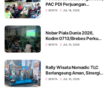
PAC PDI Perjuangan
Bumiayu Gelar Silaturahmi
BERITA
JUL 18, 2026
Bersama Pengurus Ranting
Nobar Piala Dunia 2026,
Kodim 0713/Brebes Perkuat
Kemanunggalan TNI-Rakyat
BERITA
JUL 10, 2026
dan Bangun Ruang
Komunikasi Sosial
Rally Wisata Nomadic TLC
Berlangsung Aman, Sinergi
Polres Brebes dan Instansi
BERITA
JUL 10, 2026
Terkait Tuai Apresiasi