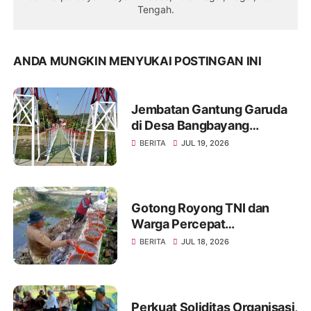
Tengah.
ANDA MUNGKIN MENYUKAI POSTINGAN INI
Jembatan Gantung Garuda
di Desa Bangbayang
Rampung Dibangun, Simbol
BERITA
JUL 19, 2026
Nyata Kemanunggalan TNI
dan Rakyat
Gotong Royong TNI dan
Warga Percepat
Pembangunan Jembatan
BERITA
JUL 18, 2026
Beton Garuda di Desa
Karangbandung
Perkuat Soliditas Organisasi,