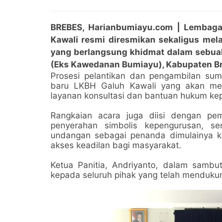
BREBES, Harianbumiayu.com |
Lembaga 
Kawali resmi
diresmikan sekaligus mela
yang berlangsung khidmat
dalam sebuah
(Eks Kawedanan Bumiayu), Kabupaten Br
Prosesi pelantikan dan pengambilan sum
baru LKBH Galuh Kawali yang akan me
layanan konsultasi dan bantuan hukum ke
Rangkaian acara juga diisi dengan pe
penyerahan simbolis kepengurusan, s
undangan sebagai penanda dimulainya 
akses keadilan bagi masyarakat.
Ketua Panitia, Andriyanto, dalam sambu
kepada seluruh pihak yang telah mendukun