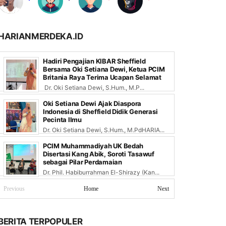
HARIANMERDEKA.ID
Hadiri Pengajian KIBAR Sheffield
Bersama Oki Setiana Dewi, Ketua PCIM
Britania Raya Terima Ucapan Selamat
Dr. Oki Setiana Dewi, S.Hum., M.P...
Oki Setiana Dewi Ajak Diaspora
Indonesia di Sheffield Didik Generasi
Pecinta Ilmu
Dr. Oki Setiana Dewi, S.Hum., M.PdHARIA...
PCIM Muhammadiyah UK Bedah
Disertasi Kang Abik, Soroti Tasawuf
sebagai Pilar Perdamaian
Dr. Phil. Habiburrahman El-Shirazy (Kan...
Previous
Home
Next
BERITA TERPOPULER