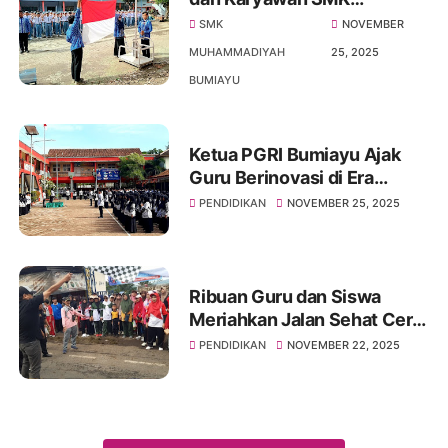
Muhammadiyah Bumiayu
SMK
NOVEMBER
Didorong Jadi Teladan “Guru
MUHAMMADIYAH
25, 2025
Hebat, Indonesia Kuat”
BUMIAYU
Ketua PGRI Bumiayu Ajak
Guru Berinovasi di Era
Digital pada Upacara HUT
PENDIDIKAN
NOVEMBER 25, 2025
PGRI ke-80 dan HGN 2025
Ribuan Guru dan Siswa
Meriahkan Jalan Sehat Ceria
PGRI Paguyangan dalam
PENDIDIKAN
NOVEMBER 22, 2025
Peringatan Hari Guru
Nasional 2025