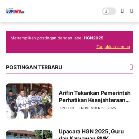
Menampilkan postingan dengan label
HGN2025
Tunjukkan semua
POSTINGAN TERBARU
Arifin Tekankan Pemerintah
Perhatikan Kesejahteraan
Guru Saat Serahkan Hadiah
POLITIK
NOVEMBER 25, 2025
Lomba PGRI di SMA Negeri 1
Paguyangan
Upacara HGN 2025, Guru
dan Karyawan SMK