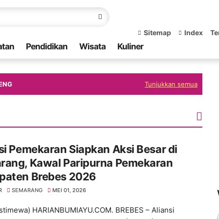
Sitemap
Index
Te
atan
Pendidikan
Wisata
Kuliner
ENG
Tunjukkan semua
si Pemekaran Siapkan Aksi Besar di
rang, Kawal Paripurna Pemekaran
paten Brebes 2026
R
SEMARANG
MEI 01, 2026
 Istimewa) HARIANBUMIAYU.COM. BREBES – Aliansi