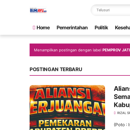
Home
Pemerintahan
Politik
Keseh
Menampilkan postingan dengan label
PEMPROV JAT
POSTINGAN TERBARU
Alian
Sema
Kabu
RIZAL S
(Poto :