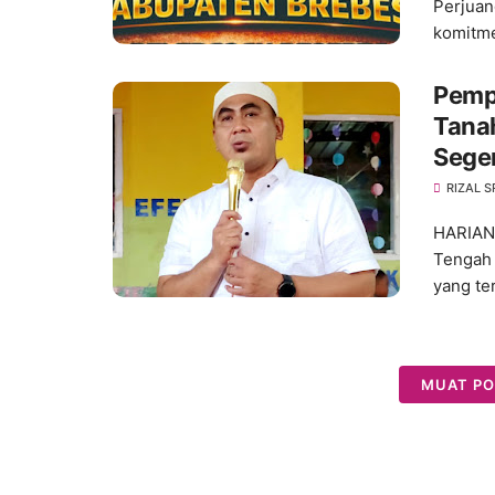
Perjua
komitm
Pemp
Tanah
Sege
RIZAL S
HARIAN
Tengah 
yang ter
MUAT PO