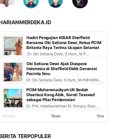
HARIANMERDEKA.ID
Hadiri Pengajian KIBAR Sheffield
Bersama Oki Setiana Dewi, Ketua PCIM
Britania Raya Terima Ucapan Selamat
Dr. Oki Setiana Dewi, S.Hum., M.P...
Oki Setiana Dewi Ajak Diaspora
Indonesia di Sheffield Didik Generasi
Pecinta Ilmu
Dr. Oki Setiana Dewi, S.Hum., M.PdHARIA...
PCIM Muhammadiyah UK Bedah
Disertasi Kang Abik, Soroti Tasawuf
sebagai Pilar Perdamaian
Dr. Phil. Habiburrahman El-Shirazy (Kan...
Previous
Home
Next
BERITA TERPOPULER